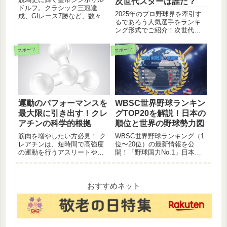
次世代スターは誰だ？
ドルフ。クラシック三冠達
2025年のプロ野球界を牽引す
成、GIレース7勝など、数々の
るであろう人気選手をランキ
記録を打ち立てた名馬の軌跡
ング形式でご紹介！次世代の
を辿る。
スター選手たちの活躍をチェ
ックしよう！
スポーツ
スポーツ
運動のパフォーマンスを
WBSC世界野球ランキン
最大限に引き出す！クレ
グTOP20を解説！日本の
アチンの科学的根拠
順位と世界の野球勢力図
筋肉を増やしたい方必見！ ク
WBSC世界野球ランキング（1
レアチンは、短時間で高強度
位〜20位）の最新情報を公
の運動を行うアスリートや、
開！「野球国力No.1」日本の
筋力トレーニングをしている
順位や、アジア・中南米の強
方におすすめのサプリメント
豪国のポイントを一覧で解
です。副作用や選び方も詳し
説。プレミア12出場権にも関
く解説します。
わる世界の野球勢力図をチェ
おすすめネット
ック。