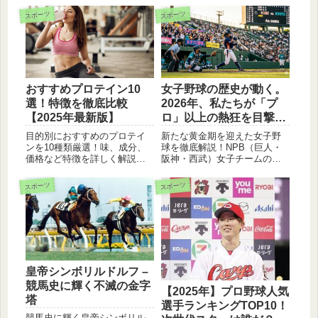
スポーツ
スポーツ
おすすめプロテイン10
女子野球の歴史が動く。
選！特徴を徹底比較
2026年、私たちが「プ
【2025年最新版】
ロ」以上の熱狂を目撃す
る理由
目的別におすすめのプロテイ
新たな黄金期を迎えた女子野
ンを10種類厳選！味、成分、
球を徹底解説！NPB（巨人・
価格など特徴を詳しく解説。
阪神・西武）女子チームの活
初心者から本格派まで、あな
動状況や、憧れの舞台となっ
たにぴったりのプロテインを
た「女子の甲子園」、そして
スポーツ
スポーツ
見つけよう。
世界一を誇るマドンナジャパ
ンの強さまで。かつてのプロ
リーグ休止を経て、より多様
で熱く進化した女子野球の
「今」と「未来」を伝えま
す。
皇帝シンボリルドルフ –
競馬史に輝く不滅の金字
【2025年】プロ野球人気
塔
選手ランキングTOP10！
競馬史に輝く皇帝シンボリル