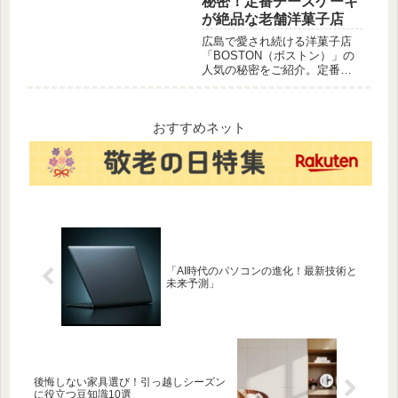
秘密！定番チーズケーキ
選びや、お菓子作りに役立つ
チョコ図鑑の決定版です
が絶品な老舗洋菓子店
広島で愛され続ける洋菓子店
「BOSTON（ボストン）」の
人気の秘密をご紹介。定番の
濃厚チーズケーキや、手土産
に最適な焼き菓子、店舗の温
かい雰囲気を徹底解説しま
す。
おすすめネット
「AI時代のパソコンの進化！最新技術と
未来予測」
後悔しない家具選び！引っ越しシーズン
に役立つ豆知識10選