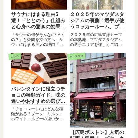
目指しましょう。
サウナにはまる理由5
２０２５年のマツダスタ
選！「ととのう」仕組み
ジアムの裏側！選手が使
と心身への驚きの効果を
うロッカールーム、ブル
解説
ペン、屋内練習場を徹底
「サウナの何がそんなにいい
２０２５年の広島東洋カープ
解説
の？」と疑問を持つ方へ。サ
の本拠地、マツダスタジアム
ウナにはまる最大の理由「と
の選手エリアを詳しくご紹
とのう」の正体や、自律神経
介。ホームとビジターのロッ
の改善、睡眠の質の向上、美
カールーム、投手が調整する
クリスマス
コラム
肌効果など、心身へのメリッ
ブルペン、試合前の屋内練習
トを詳しく教えますね。デジ
場など、普段見られない舞台
タルデトックスやサ飯の楽し
裏の構造と選手の動線につい
み方まで、サウナの魅力を凝
て解説します。
縮して紹介します。
バレンタインに役立つチ
ョコの種類ガイド。味の
違いやおすすめの選び方
をプロが伝授
「チョコレートにはどんな種
類がある？ダーク、ミルク、
ホワイト、ルビーの違いか
ら、話題のブロンドチョコや
Bean to Barまで分かりやすく
【広島ボストン】人気の
解説。バレンタインのギフト