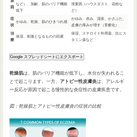
原
など）、加齢、肌のバリア機能
境要因（ハウスダスト、花粉な
因
低下
ど）
症
かゆみ、赤み、湿疹、かさぶた、
かゆみ、乾燥、肌のひきつれ感
状
皮膚の厚みが増す（苔癬化）
治
保湿、ステロイド外用薬、抗ヒス
保湿、刺激となるものの回避
療
タミン薬など
Google スプレッドシートにエクスポート
乾燥肌
は、肌のバリア機能が低下し、水分が失われるこ
とで起こります。一方、
アトピー性皮膚炎
は、アレルギ
ー反応が原因で起こる慢性的な炎症性の皮膚疾患です。
図：乾燥肌とアトピー性皮膚炎の症状の比較