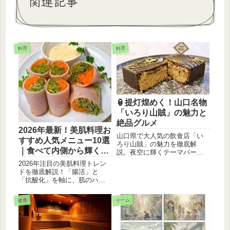
関連記事
料理
料理
🏮提灯煌めく！山口名物
「いろり山賊」の魅力と
絶品グルメ
2026年最新！美肌料理お
山口県で大人気の飲食店「い
すすめ人気メニュー10選
ろり山賊」の魅力を徹底解
｜食べて内側から輝く最
説。夜空に輝くテーマパーク
新トレンド。
のような空間、豪快な山賊焼
2026年注目の美肌料理トレン
き、山賊むすび、山賊うどん
ドを徹底解説！「腸活」と
といった名物メニュー、そし
「抗酸化」を軸に、肌のハリ
て訪問のヒントまでを詳しく
や潤いをサポートする人気お
紹介します。
すすめメニュー10選をご紹介
ゲーム
健康
します。忙しい毎日でも取り
入れやすい、簡単でヘルシー
な最新レシピのヒントが満載
です。内側から美しい素肌を