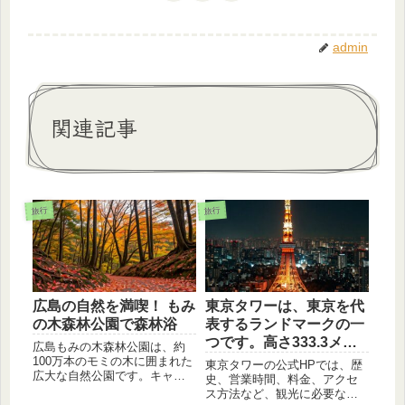
admin
関連記事
旅行
旅行
広島の自然を満喫！ もみ
東京タワーは、東京を代
の木森林公園で森林浴
表するランドマークの一
つです。高さ333.3メー
広島もみの木森林公園は、約
トルで、1958年に完成し
100万本のモミの木に囲まれた
東京タワーの公式HPでは、歴
広大な自然公園です。キャン
ました。東京タワーは、
史、営業時間、料金、アクセ
プやバーベキュー、森林浴な
ス方法など、観光に必要な情
東京の街を一望できる展
ど、様々なアクティビティを