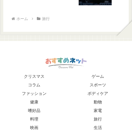
東京タワーのブログ記事
東京タワーについて詳し
く知りたい方は、以下の
ホーム
旅行
ブログ記事をご覧くださ
い。 東京タワーの観光ガ
イド [無効な URL を削除
しました] 東京タワーの
展望台からの景色 [無効
な URL を削除しました]
東京タワーのレストラン
[無効な URL を削除しま
した] 東京タワーのショ
ップ [無効な URL を削除
クリスマス
ゲーム
しました] 東京タワーの
コラム
スポーツ
イベント [無効な URL を
削除しました] 東京タワ
ファッション
ボディケア
ーのまとめ 東京タワー
健康
動物
は、東京を代表するラン
ドマークです。東京タワ
嗜好品
家電
ーは、東京の街を一望で
料理
旅行
きる展望台や、レストラ
映画
生活
ン、ショップなどが併設