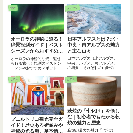
報が満載です。展望台からの
望台や、レストラン、シ
楽しむことができます。都会
絶景や、最新のイベント情報
スポーツ
旅行
ョップなどが併設されて
の喧騒を離れて、自然の中で
もご確認ください
リフレッシュしたい方におす
います。 東京タワーの歴
すめです
史 東京タワーは、1958
年に完成しました。当初
は、テレビやラジオのア
ンテナ塔として建設され
日本アルプスとは？北・
オーロラの神秘に迫る！
ました。しかし、その
中央・南アルプスの魅力
絶景観測ガイド｜ベスト
後、観光スポットとして
と主な山々
シーズンからおすすめス
も人気を集めるようにな
ポットまで
日本アルプス（北アルプス、
オーロラの神秘的な光に魅せ
りました。 東京タワーの
中央アルプス、南アルプス）
られる旅へ！観測のベストシ
の概要、それぞれの山脈の魅
ーズンやおすすめスポット、
見どころ 東京タワーの見
力、主な山々について解説。
服装、撮影方法まで徹底解
どころは、展望台からの
雄大な自然や登山、温泉な
説。一生の思い出に残るオー
コラム
コラム
景色です。東京タワーの
ど、日本アルプスの魅力をた
ロラ観測の参考にしてくださ
展望台からは、東京の街
っぷりご紹介します。
い。
を一望することができま
す。また、東京タワーの
展望台からは、富士山や
東京湾も眺めることがで
萩焼の「七化け」を愉し
きます。 東京タワーの営
む｜初心者でもわかる萩
プエルトリコ観光完全ガ
業時間 東京タワーの営業
焼の魅力と歴史
イド！歴史ある街並みや
時間は、9:00～22:00で
萩焼の最大の魅力「七化け」
神秘の光る海、基本情報