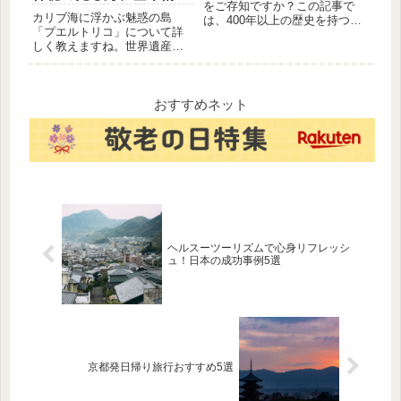
す。 東京タワーの入場料
をご存知ですか？この記事で
を解説
カリブ海に浮かぶ魅惑の島
東京タワーの入場料は、
は、400年以上の歴史を持つ萩
「プエルトリコ」について詳
焼の製法から、使い込むほど
大人1,500円、小人800円
しく教えますね。世界遺産の
に表情を変えるその奥深い魅
です。 東京タワーへのア
旧市街サン・フアンの美しい
力、そして日常での楽しみ方
クセス 東京タワーは、
街並みから、夜の海が青白く
までを徹底解説します。
光るバイオルミネッセンスの
JR山手線「浜松町駅」か
湾、絶品グルメのモフォンゴ
おすすめネット
ら徒歩5分です。また、
まで網羅。アメリカとスペイ
東京タワーは、東京モノ
ンが融合した独自の文化と自
レール「東京タワー駅」
然をチェックしましょう。
からも徒歩5分です。 東
京タワーの周辺情報 東京
タワーの周辺には、芝公
園や増上寺などの観光ス
ポットがあります。ま
ヘルスーツーリズムで心身リフレッシ
た、東京タワーの周辺に
ュ！日本の成功事例5選
は、レストランやカフェ
もたくさんあります。 東
京タワーの感想 東京タワ
ーは、東京の街を一望で
きる素晴らしい場所で
す。東京タワーに登る
京都発日帰り旅行おすすめ5選
と、東京の街の美しさに
感動することでしょう。