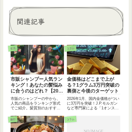
関連記事
コラム
生活
市販シャンプー人気ラン
金価格はどこまで上が
キング！あなたの髪悩み
る？1グラム3万円突破の
に合うのはどれ？【2024
裏側と今後のターゲット
年最新版】
市販のシャンプーの中から、
2026年1月、国内金価格がつい
人気の商品をランキング形式
に3万円を突破！J.P.モルガン
でご紹介。髪質別のおすすめ
など専門家による「1オンス
商品もあわせてご紹介しま
5,000ドル超え」の予測背景を
す。乾燥髪、ダメージヘアな
徹底解説。なぜ高騰は止まら
コラム
旅行
ど、あなたの髪悩みに合った
ないのか？今後の見通しと、
シャンプーが見つかります。
今からできる賢い金投資・売
却のタイミングを詳しくお届