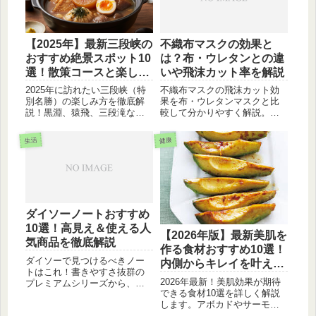
けします。
【2025年】最新三段峡の
不織布マスクの効果と
おすすめ絶景スポット10
は？布・ウレタンとの違
選！散策コースと楽しみ
いや飛沫カット率を解説
方ガイド
2025年に訪れたい三段峡（特
不織布マスクの飛沫カット効
別名勝）の楽しみ方を徹底解
果を布・ウレタンマスクと比
説！黒淵、猿飛、三段滝な
較して分かりやすく解説。な
ど、外せない五大景観を含む
ぜ不織布が推奨されるのか、
おすすめスポット10選をご紹
静電気フィルタの仕組みや理
生活
健康
介。初心者向けの人気散策コ
化学研究所のデータを基にし
ースも掲載しています。
た性能差を紹介します。効果
を最大限に引き出す正しい着
け方や交換頻度についても確
認しましょう。
ダイソーノートおすすめ
10選！高見え＆使える人
【2026年版】最新美肌を
気商品を徹底解説
作る食材おすすめ10選！
ダイソーで見つけるべきノー
内側からキレイを叶える
トはこれ！書きやすさ抜群の
最強の食べ物とは？
2026年最新！美肌効果が期待
プレミアムシリーズから、お
できる食材10選を詳しく解説
しゃれなスモーキーカラー、
します。アボカドやサーモン
タスク管理に便利なアイテム
など、肌のターンオーバーや