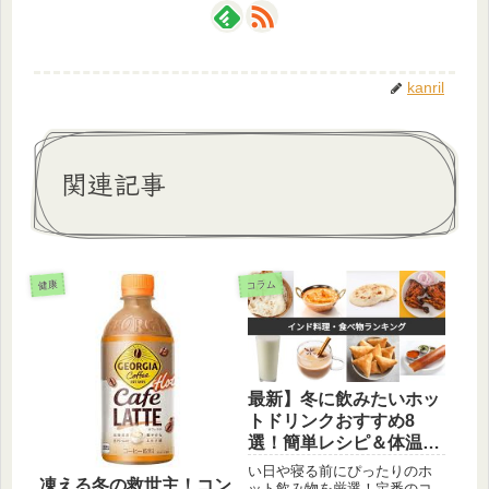
kanril
関連記事
コラム
健康
最新】冬に飲みたいホッ
トドリンクおすすめ8
選！簡単レシピ＆体温ま
る飲み物
い日や寝る前にぴったりのホ
凍える冬の救世主！コン
ット飲み物を厳選！定番のコ