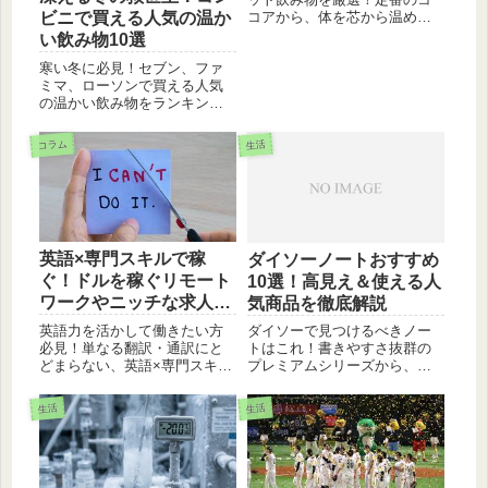
コアから、体を芯から温める
ビニで買える人気の温か
生姜ドリンク、おしゃれなチ
い飲み物10選
ャイまで、気分に合わせた一
寒い冬に必見！セブン、ファ
杯が見つかります。美味しく
ミマ、ローソンで買える人気
作るコツも紹介中。
の温かい飲み物をランキング
形式で10種類紹介。淹れたて
コーヒーからココア、コーン
コラム
生活
スープまで、冷えた体を芯か
ら温めるおすすめホットドリ
ンクはこれ！
英語×専門スキルで稼
ダイソーノートおすすめ
ぐ！ドルを稼ぐリモート
10選！高見え＆使える人
ワークやニッチな求人の
気商品を徹底解説
探し方
英語力を活かして働きたい方
ダイソーで見つけるべきノー
必見！単なる翻訳・通訳にと
トはこれ！書きやすさ抜群の
どまらない、英語×専門スキル
プレミアムシリーズから、お
の掛け合わせや、LinkedIn活用
しゃれなスモーキーカラー、
術、日本にいながら海外リモ
タスク管理に便利なアイテム
生活
生活
ート案件で稼ぐ方法など、意
まで。100均とは思えない高ク
外と知らない仕事探しのアイ
オリティなノート10選をご紹
デアを5ステップで紹介しま
介します。
す。あなたのレベルに合った
最適解が見つかります。