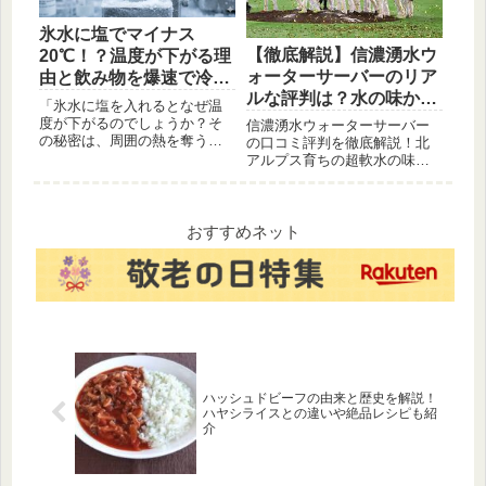
氷水に塩でマイナス
【徹底解説】信濃湧水ウ
20℃！？温度が下がる理
ォーターサーバーのリア
由と飲み物を爆速で冷や
ルな評判は？水の味から
す裏技
「氷水に塩を入れるとなぜ温
料金、デメリットまで
度が下がるのでしょうか？そ
信濃湧水ウォーターサーバー
の秘密は、周囲の熱を奪う
の口コミ評判を徹底解説！北
「融解熱」と、0℃でも凍らな
アルプス育ちの超軟水の味、
くなる「凝固点降下」という
スタンダード＆エコサーバー
科学の仕組みにあります。短
の料金や電気代、気になるメ
時間で飲み物をキンキンに冷
リット・デメリット、契約の
やす具体的な手順や、日常で
注意点まで、利用者のリアル
おすすめネット
役立つ活用法を分かりやすく
な声をもとに徹底比較。後悔
ガイドします。」
しないウォーターサーバー選
びのために、信濃湧水の全て
を知りたい方は必見です。
ハッシュドビーフの由来と歴史を解説！
ハヤシライスとの違いや絶品レシピも紹
介