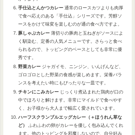
手仕込とんかつカレー
通常のロースカツよりも肉厚
で食べ応えのある「手仕込」シリーズです。芳醇ソ
ースをかけて味変を楽しむのが通の食べ方ですよ。
豚しゃぶカレー
薄切りの豚肉と玉ねぎがソースによ
く馴染む、定番の人気メニューです。さらっと食べ
られるので、トッピングのベースとしても非常に優
秀です。
野菜カレー
ジャガイモ、ニンジン、いんげんなど、
ゴロゴロとした野菜の食感が楽しめます。栄養バラ
ンスを考えたい時にもぴったりな一皿です。
チキンにこみカレー
じっくり煮込まれた鶏肉が口の
中でほろりと解けます。非常にマイルドで食べやす
く、お子様から大人まで幅広く愛されています。
ハーフスクランブルエッグカレー（＋ほうれん草な
ど）
ふわふわの卵がカレーを優しく包み込んでくれ
ます。他のトッピングを邪魔しないので、自分好み