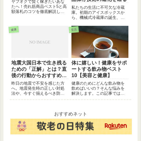
ヤフオクで賢く稼ぎたいあな
たへ！売れ筋商品ベスト5と高
私たちの生活に不可欠な冷蔵
額落札のコツを徹底解説しま
庫。初期のアイスボックスか
す。初心者でも安心、出品か
ら、機械式冷蔵庫の誕生、そ
ら落札までのノウハウを伝
して現代の多機能モデルに至
授。
るまで、冷蔵庫がどのように
健康
生活
進化してきたのかを貴重な写
真とともにご紹介します。
地震大国日本で生き残る
体に嬉しい！健康をサポ
ための「正解」とは？直
ートする飲み物ベスト
後の行動からおすすめ防
10【美容と健康】
災グッズ購入先まで徹底
昨日の地震で不安を感じた方
健康のためにどんな飲み物を
解説
へ。地震発生時の正しい対処
飲めばいいの？そんな悩みを
法や、今すぐ揃えるべき防災
解決します。この記事では、
グッズリストを解説します。
美容と健康に良いとされる飲
100均やホームセンターなど、
み物を10種類厳選してご紹介
どこで買うのが正解か、防災
します。白湯、緑茶、ルイボ
士も推奨する備えのポイント
スティーなど、定番から意外
おすすめネット
をまとめました。
なものまで。それぞれの飲み
物の特徴や効果、おすすめの
飲み方なども詳しく解説。ぜ
ひ、あなたの毎日の飲み物選
びの参考にしてください。