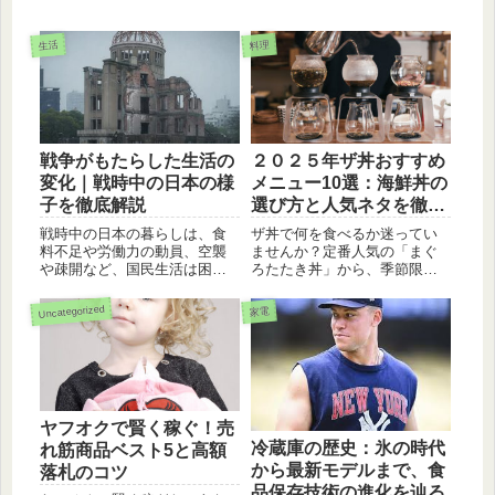
生活
料理
戦争がもたらした生活の
２０２５年ザ丼おすすめ
変化｜戦時中の日本の様
メニュー10選：海鮮丼の
子を徹底解説
選び方と人気ネタを徹底
解説
戦時中の日本の暮らしは、食
ザ丼で何を食べるか迷ってい
料不足や労働力の動員、空襲
ませんか？定番人気の「まぐ
や疎開など、国民生活は困窮
ろたたき丼」から、季節限定
を極めました。精神的な抑圧
の絶品まで、ザ丼のおすすめ
も強まりました
メニュー10選をご紹介。あな
Uncategorized
家電
たのお気に入りを見つけるヒ
ントがここに！
ヤフオクで賢く稼ぐ！売
冷蔵庫の歴史：氷の時代
れ筋商品ベスト5と高額
から最新モデルまで、食
落札のコツ
品保存技術の進化を辿る