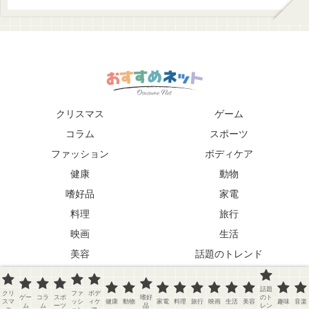
クリスマス
ゲーム
コラム
スポーツ
ファッション
ボディケア
健康
動物
嗜好品
家電
料理
旅行
映画
生活
美容
話題のトレンド
趣味
音楽
話題
クリ
ファ
ボデ
Copyright © 2026 おすすめネット
ゲー
コラ
スポ
嗜好
のト
スマ
ッシ
ィケ
健康
動物
家電
料理
旅行
映画
生活
美容
趣味
音楽
ム
ム
ーツ
品
レン