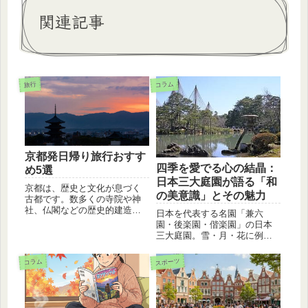
関連記事
コラム
旅行
京都発日帰り旅行おすす
四季を愛でる心の結晶：
め5選
日本三大庭園が語る「和
京都は、歴史と文化が息づく
の美意識」とその魅力
古都です。数多くの寺院や神
社、仏閣などの歴史的建造物
日本を代表する名園「兼六
があり、日本の伝統文化を肌
園・後楽園・偕楽園」の日本
で感じることができます。 こ
三大庭園。雪・月・花に例え
こでは、京都発の日帰り旅行5
られる各園の歴史や独自の見
選をご紹介します。
どころ、江戸時代の美意識を
スポーツ
コラム
詳しく解説します。池泉回遊
式庭園をより深く楽しむため
のポイントも紹介。旅の前に
知っておきたい知識が満載で