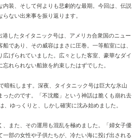
な内装、そして何よりも悲劇的な最期。今回は、伝説
ならない出来事を振り返ります。
港を出港したタイタニック号は、アメリカ合衆国のニュー
客船であり、その威容はまさに圧巻。一等船室には、
り広げられていました。広々とした客室、豪華なダイ
に忘れられない船旅を約束したはずでした。
上で暗転します。深夜、タイタニック号は巨大な氷山
まったのです。「不沈艦」という神話は脆くも崩れ去
船は、ゆっくりと、しかし確実に沈み始めました。
く、また、その運用も混乱を極めました。「婦女子優
て一部の女性や子供たちが、冷たい海に投げ出される