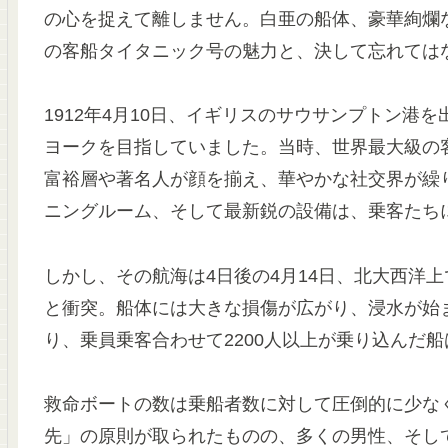
の心を捉えて離しません。白亜の船体、豪華絢爛
の客船タイタニック号の魅力と、決して忘れては
1912年4月10日、イギリスのサウサンプトン
ヨークを目指していました。当時、世界最大級の
富裕層や著名人が顔を揃え、華やかな社交界が繰
ニングルーム、そして最新鋭の設備は、乗客たち
しかし、その航海は4日後の4月14日、北大西洋
と衝突。船体には大きな損傷が広がり、浸水が始
り、乗員乗客合わせて2200人以上が乗り込んだ
救命ボートの数は乗船者数に対して圧倒的に少な
先」の原則が取られたものの、多くの男性、そし