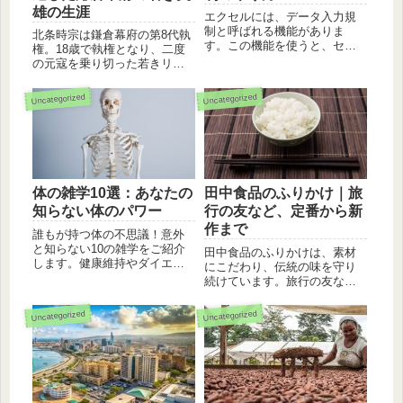
雄の生涯
エクセルには、データ入力規
制と呼ばれる機能がありま
北条時宗は鎌倉幕府の第8代執
す。この機能を使うと、セル
権。18歳で執権となり、二度
に入力できる値を制限するこ
の元寇を乗り切った若きリー
とができます。このページで
ダー。その生涯、元寇での活
は、データ入力規制の設定方
躍、禅宗との関わりなどを詳
Uncategorized
Uncategorized
法と例を紹介します。
しく解説します。
体の雑学10選：あなたの
田中食品のふりかけ｜旅
知らない体のパワー
行の友など、定番から新
作まで
誰もが持つ体の不思議！意外
と知らない10の雑学をご紹介
田中食品のふりかけは、素材
します。健康維持やダイエッ
にこだわり、伝統の味を守り
トにも役立つ情報が満載で
続けています。旅行の友な
す。
ど、人気の定番商品から、季
節限定の新作まで、様々な種
Uncategorized
Uncategorized
類をご用意。オンラインショ
ップで手軽にお買い求めいた
だけます。