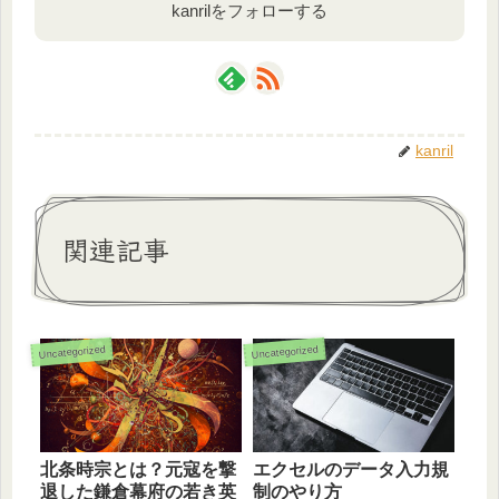
kanrilをフォローする
kanril
関連記事
Uncategorized
Uncategorized
北条時宗とは？元寇を撃
エクセルのデータ入力規
退した鎌倉幕府の若き英
制のやり方