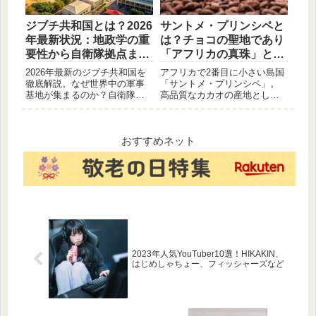
ジブチ共和国とは？2026
サントメ・プリンシペと
年最新状況：地政学の重
は？チョコの聖地であり
要性から自衛隊拠点まで
「アフリカの真珠」と呼
解説
ばれる秘境の魅力
2026年最新のジブチ共和国を
アフリカで2番目に小さい島国
徹底解説。なぜ世界中の軍事
「サントメ・プリンシペ」。
基地が集まるのか？自衛隊拠
高品質なカカオの産地として
点の役割から、紅海の地政学
知られ、豊かな自然から「ア
的リスク、アッサル湖などの
フリカのガラパゴス」とも称
観光資源まで、画像とともに
されます。基本データから
分かりやすく紹介。アフリカ
「レベレベ」という独自の文
おすすめネット
の角に位置するこの国の「い
化まで、その魅力を分かりや
ま」が5分でわかります。
すく解説します。
2023年人気YouTuber10選！HIKAKIN、
はじめしゃちょー、フィッシャーズなど