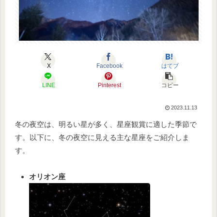
X
Facebook
はてブ
LINE
Pinterest
コピー
2023.11.13
冬の夜空は、明るい星が多く、星座観賞に適した季節で
す。以下に、冬の夜空に見える主な星座をご紹介しま
す。
オリオン座