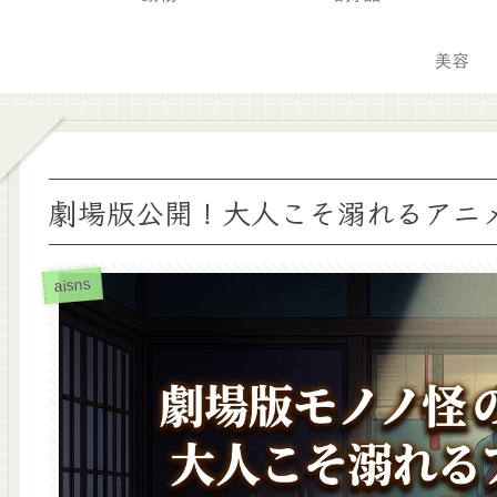
美容
劇場版公開！大人こそ溺れるアニ
aisns