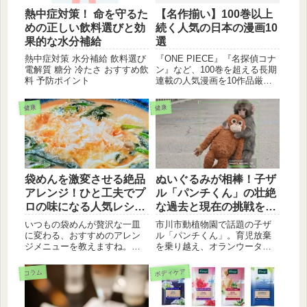
熱中症対策！ 命を守るた
【名作揃い】100巻以上
めの正しい飲料選びと効
続く人気の日本の漫画10
果的な水分補給
選
熱中症対策 水分補給 飲料選び
『ONE PIECE』『名探偵コナ
電解質 糖分 冷たさ おすすめ飲
ン』など、100巻を超える長期
料 予防ポイント
連載の人気漫画を10作品厳選
してご紹介します。長年愛さ
れ続ける作品の魅力や、読み
健康
健康
どころを解説。あなたのお気
に入りの一冊がきっと見つか
ります。
袋めんを激変させる絶品
ぬいぐるみが相棒！子ザ
アレンジ！ひと工夫でプ
ル「パンチくん」の壮絶
ロの味になる人気レシピ
な過去と現在の挑戦を追
3選
う
いつもの袋めんが贅沢な一皿
市川市動植物園で話題の子ザ
に変わる、おすすめのアレン
ル「パンチくん」。育児放棄
ジメニューを教えますね。豆
を乗り越え、オランウータン
乳で作る濃厚担々麺や、トマ
のぬいぐるみと共に育った彼
トジュースを使ったイタリア
が、サル山の群れへ合流する
ボディケア
コラム
ン風、香ばしいあんかけ焼き
までの成長記録をまとめまし
そばなど、身近な材料で簡単
た。現在までの歩みや群れで
に作れるレシピを厳選しまし
の暮らしをブログ風に詳しく