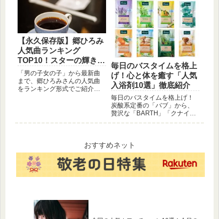
た。今日のランチにすぐ試せ
解説します。
るアイデアが満載です。
【永久保存版】郷ひろみ
人気曲ランキング
TOP10！スターの輝きを
毎日のバスタイムを格上
再び
「男の子女の子」から最新曲
げ！心と体を癒す「人気
まで、郷ひろみさんの人気曲
入浴剤10選」徹底紹介
をランキング形式でご紹介。
スターのオーラ溢れる楽曲の
毎日のバスタイムを格上げ！
数々をお楽しみください。
炭酸系定番の「バブ」から、
贅沢な「BARTH」「クナイ
プ」、美肌ケアの「お湯物
語」まで、心と体を癒やす人
気の入浴剤10選を徹底紹介し
ます
おすすめネット