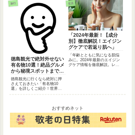
クを組み合わせれば、5分で温
ませる害獣の実態とは？
旅行
生活
かい本格魚定食が完成しま
す。洗い物も最小限で、栄養
バランスもバッチリな魔法の
自炊術をご紹介。
「2024年最新！【成分
別】徹底解説！エイジン
グケアで若返り肌へ」
「年齢とともに気になる肌悩
徳島観光で絶対外せない
みに。2024年最新のエイジン
グケア情報を徹底解説。レチ
有名物10選！絶品グルメ
ノール、ビタミンCなど注目の
から秘境スポットまで完
成分から、おすすめのスキン
全網羅
徳島観光に行くなら絶対に押
ケアアイテムまで。乾燥肌、
さえておきたい「有名物10
シワ、たるみなど、あなたの
選」を詳しくご紹介！世界最
肌悩みに合わせたケア方法も
大の渦潮、400年の歴史を持つ
ご紹介します。」
阿波踊り、中毒者続出の徳島
ラーメン、さらには地元民が
愛する大野海苔やフィッシュ
おすすめネット
カツまで。徳島の魅力をグル
メ・観光・文化の視点で1800
文字に凝縮して解説します。
これさえ読めば徳島旅行の計
画は完璧です！