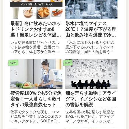
最新】冬に飲みたいホッ
氷水に塩でマイナス
トドリンクおすすめ8
20℃！？温度が下がる理
選！簡単レシピ＆体温ま
由と飲み物を爆速で冷や
る飲み物
す裏技
い日や寝る前にぴったりのホ
「氷水に塩を入れるとなぜ温
ット飲み物を厳選！定番のコ
度が下がるのでしょうか？そ
コアから、体を芯から温める
の秘密は、周囲の熱を奪う
生姜ドリンク、おしゃれなチ
「融解熱」と、0℃でも凍らな
ャイまで、気分に合わせた一
くなる「凝固点降下」という
aisns
動物
杯が見つかります。美味しく
科学の仕組みにあります。短
作るコツも紹介中。
時間で飲み物をキンキンに冷
やす具体的な手順や、日常で
役立つ活用法を分かりやすく
ガイドします。」
疲労度100%でも5分で魚
畑を荒らす動物！アライ
定食！一人暮らしを救う
グマ、イノシシなど各国
タイパ最強自炊セット
の害獣を解説
仕事でクタクタな夜も、コン
世界各国の畑を荒らす迷惑な
ビニ飯を卒業！HAGOOGIのク
動物たちをご紹介。アライグ
ッキングケトル、SOLEMOOD
マ、ノウサギ、イノシシから
のプレート、松乃江の魚パッ
ゾウ、イナゴまで。農家を悩