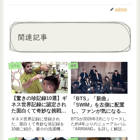
admin
関連記事
コラム
健康
【驚きの珍記録10選】ギ
「BTS」「新曲」
ネス世界記録に認定され
「SWIM」を左側に配置
た面白くて奇妙な挑戦と
し、ファンが気になる
は？
「アルバム名」「MV出
ギネス世界記録に登録され
BTSが2026年3月にリリースし
演者」を盛り込んでクリ
た、面白くて奇妙な珍記録を
た約4年ぶりのニューアルバム
10個ご紹介。最小の洗濯機か
『ARIRANG』を詳しく解説。
ック率を高めています。
ら巨大なカボチャボート、驚
リード曲「SWIM」の楽曲コン
異的な身体能力に挑戦した記
セプトや、リスボンで撮影さ