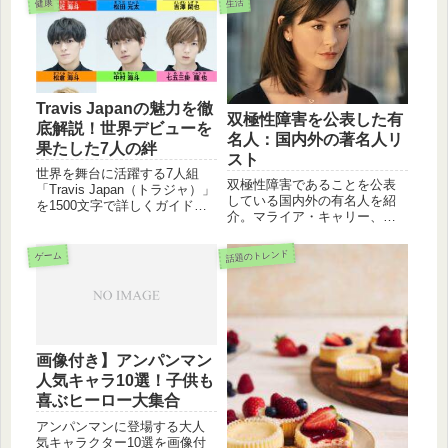
健康
生活
録まで、人間のユニークな発
れたMVの見どころ、リリー・
想と探究心から生まれた記録
ラインハートとの共演につい
をまとめました。
ても紹介。収録曲や最新のラ
イブ活動まで、BTSの今がわ
かる情報を網羅しています。
Travis Japanの魅力を徹
双極性障害を公表した有
底解説！世界デビューを
名人：国内外の著名人リ
果たした7人の絆
スト
世界を舞台に活躍する7人組
双極性障害であることを公表
「Travis Japan（トラジャ）」
している国内外の有名人を紹
を1500文字で詳しくガイド！
介。マライア・キャリー、セ
ジャニーズ初の全世界配信デ
レーナ・ゴメス、サカナクシ
ビューの歩みや、武器である
ョン山口一郎など、病気と向
異次元の「シンクロダン
話題のトレンド
ゲーム
き合い活躍する著名人から学
ス」、個性豊かなメンバープ
ぶ。
ロフィール、2026年最新のツ
アー情報まで網羅してお届け
します。
画像付き】アンパンマン
人気キャラ10選！子供も
喜ぶヒーロー大集合
アンパンマンに登場する大人
気キャラクター10選を画像付