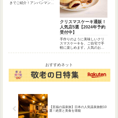
きでご紹介！アンパンマン、
しょくぱんまん、カレーパン
マンなど、子供から大人まで
楽しめるヒーローや仲間たち
を徹底解説。お気に入りのキ
クリスマスケーキ通販！
ャラを見つけよう！
人気店5選【2024年予約
受付中】
手作りのように美味しいクリ
スマスケーキを、ご自宅で手
軽に楽しめます。人気のお取
り寄せサイトで、大切な人と
過ごすクリスマスをさらに特
別に。
おすすめネット
【至福の温泉旅】日本の人気温泉旅館10
選！絶景と美食を堪能