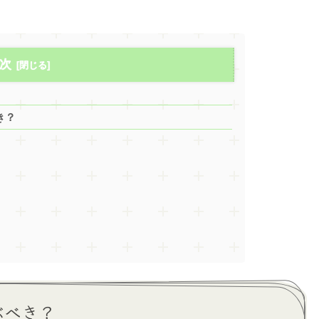
次
き？
ぶべき？