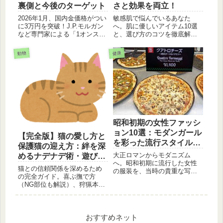
裏側と今後のターゲット
さと効果を両立！
2026年1月、国内金価格がつい
敏感肌で悩んでいるあなた
に3万円を突破！J.P.モルガン
へ。肌に優しいアイテム10選
など専門家による「1オンス
と、選び方のコツを徹底解
5,000ドル超え」の予測背景を
説。乾燥、肌荒れ、赤みな
徹底解説。なぜ高騰は止まら
ど、様々な肌悩みに対応でき
動物
健康
ないのか？今後の見通しと、
るアイテムを厳選しました。
今からできる賢い金投資・売
自分にぴったりのアイテムを
却のタイミングを詳しくお届
見つけて、健やかな肌を取り
けします。
戻しましょう
昭和初期の女性ファッシ
ョン10選：モダンガール
【完全版】猫の愛し方と
を彩った流行スタイル
保護猫の迎え方：絆を深
【画像付き】
大正ロマンからモダニズム
めるナデナデ術・遊び
へ。昭和初期に流行した女性
方・コミュニケーション
猫との信頼関係を深めるため
の服装を、当時の貴重な写真
の極意
の完全ガイド。喜ぶ撫で方
とともにご紹介します。モダ
（NG部位も解説）、狩猟本能
ンガールを象徴する膝丈スカ
を満たす遊び方、愛情を伝え
ート、和洋折衷スタイル、そ
るコミュニケーション術を徹
しておしゃれな帽子まで、輝
底解説。さらに、命を救う保
かしいファッションの歴史を
護猫を迎える意義と具体的な
おすすめネット
探ります。