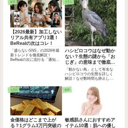
コラム
生活
【2026最新】加工しない
リアル共有アプリ3選！
BeRealの次はコレ！
ハシビロコウはなぜ動か
「盛らないSNS」の2026年最
新トレンドを徹底解説！
ない？生態の謎から「お
BeRealの次に流行る「通知に
じぎ」の意味まで徹底解
縛られない」リアル共有アプ
説
リや、Instagramの新機能
「動かない鳥」として有名な
「Instants」など、今すぐ使い
ハシビロコウの生態を詳しく
たい注目アプリを厳選してご
解説！なぜ数時間も静止し続
紹介します。
けるのか、その驚きの生存戦
略や主食のハイギョとの関
コラム
美容
係、実はペリカンの仲間であ
るという意外な事実まで。お
じぎやクラッタリングといっ
た愛らしいコミュニケーショ
ンについてもご紹介します。
金価格はどこまで上が
敏感肌さんにおすすめア
る？1グラム3万円突破の
イテム10選：肌への優し