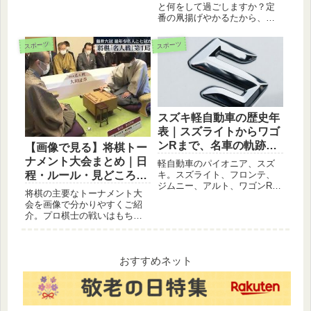
と何をして過ごしますか？定
経済面、子どもの成長など、
番の凧揚げやかるたから、今
様々な角度から比較し、あな
どきのボードゲームまで、盛
たにぴったりの方法を見つけ
り上がること間違いなしの遊
ましょう。人気のサブスクサ
スポーツ
スポーツ
び10選を詳しく解説！子供か
ービスも紹介！
ら大人まで楽しめる新年の過
ごし方をチェックして、最高
の御用始めを迎えましょう。
スズキ軽自動車の歴史年
表｜スズライトからワゴ
ンRまで、名車の軌跡を
【画像で見る】将棋トー
辿る
ナメント大会まとめ｜日
軽自動車のパイオニア、スズ
キ。スズライト、フロンテ、
程・ルール・見どころを
ジムニー、アルト、ワゴンRな
解説
将棋の主要なトーナメント大
ど、スズキ軽自動車の名車か
会を画像で分かりやすくご紹
ら最新モデルまで、その歴史
介。プロ棋士の戦いはもちろ
を詳しくご紹介します。
ん、アマチュア最高峰の戦い
まで網羅。各大会の日程やル
ール、観戦のポイントをまと
めました。
おすすめネット