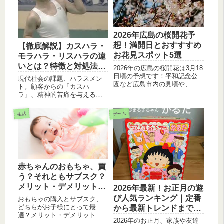
2026年広島の桜開花予
想！満開日とおすすすめ
【徹底解説】カスハラ・
お花見スポット5選
モラハラ・リスハラの違
いとは？特徴と対処法を
2026年の広島の桜開花は3月18
プロが伝授
日頃の予想です！平和記念公
現代社会の課題、ハラスメン
園など広島市内の見頃や、子
ト。顧客からの「カスハ
連れで楽しめる穴場スポット
ラ」、精神的苦痛を与える
を詳しく解説します。お花見
「モラハラ」、退職を強要す
の計画にぜひお役立てくださ
る「リストラハラスメント」
ゲーム
生活
い。
の具体的な事例と対策を詳し
く解説します。自分を守り、
健全な職場環境を作るための
必須知識をチェックしましょ
う。
赤ちゃんのおもちゃ、買
う？それともサブスク？
メリット・デメリットを
2026年最新！お正月の遊
徹底比較！【2024年最新
び人気ランキング｜定番
おもちゃの購入とサブスク、
版】
どちらがお子様にとって最
から最新トレンドまで徹
適？メリット・デメリットを
底紹介
2026年のお正月、家族や友達
詳しく解説。収納スペースや