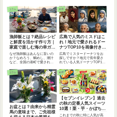
コラム
料理
漁師飯とは？絶品レシピ
広島で人気のミスドはこ
と鮮度を活かす作り方｜
れ！地元で愛されるドー
家庭で楽しむ海の幸ガイ
ナツTOP10を画像付きで
ド
紹介
なぜ漁師飯はあんなに旨いの
広島でミスタードーナツをお
か？なめろう、鯛めし、潮汁
探しですか？地元で長年愛さ
など、全国の港町で愛される
れている人気ドーナツTOP10
絶品料理の秘密を徹底解説。
を画像付きで詳しくご紹介し
広島の牡蠣や山口のイカな
ます！定番から最新の人気商
コラム
料理
ど、瀬戸内の恵みを活かした
品まで、広島のミスドファン
楽しみ方も紹介します。家庭
必見の情報です。
で「プロの味」を再現する3つ
の鉄則を教えますね。
【セブンイレブン】過去
の秋の定番人気スイーツ
お盆とは？由来から精霊
10選！栗・芋・かぼちゃ
馬の意味まで、ご先祖様
の絶品コンビニメニュー
これまでの秋に特に人気が高