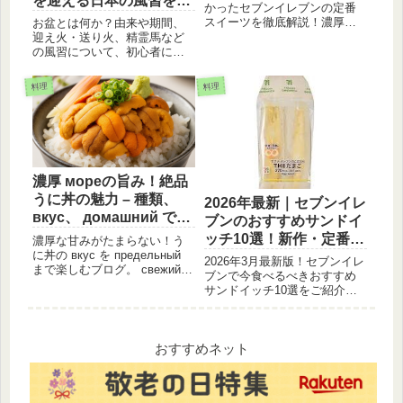
を迎える日本の風習を解
かったセブンイレブンの定番
説
スイーツを徹底解説！濃厚な
お盆とは何か？由来や期間、
モンブラン、芋・かぼちゃ系
迎え火・送り火、精霊馬など
など、秋に食べたいおすすめ
の風習について、初心者にも
の和洋菓子10品をジャンル別
わかりやすく解説します。ご
にご紹介します。
先祖様を敬い、家族の絆を深
料理
料理
めるお盆の過ごし方をご紹
介。
濃厚 мореの旨み！絶品
うに丼の魅力 – 種類、
2026年最新｜セブンイレ
вкус、 домашний で楽
ブンのおすすめサンドイ
しむ方法
ッチ10選！新作・定番を
濃厚な甘みがたまらない！う
に丼の вкус を предельный
徹底解説。
2026年3月最新版！セブンイレ
まで楽しむブログ。 свежий
ブンで今食べるべきおすすめ
なうにの選び方、種類別の
サンドイッチ10選をご紹介し
вкус の違い、 домашний で美
ます。定番の「THEたまごサ
味しく食べるコツ、おすすめ
ンド」から、シャキシャキレ
の付け合わせまでご紹介しま
タス、新作の「よくばりサン
す。
ド」まで、ランチや朝食にぴ
おすすめネット
ったりの人気メニューを厳
選。迷った時の選び方のポイ
ントも解説しています。