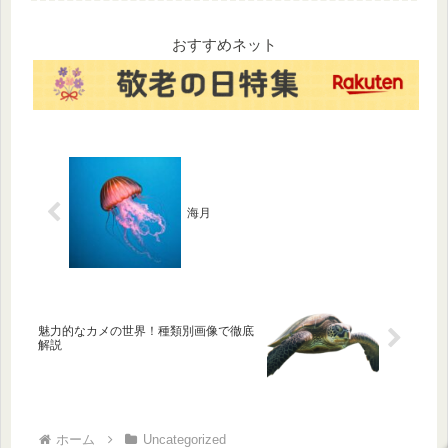
してきたマツダの歩みをたど
ター、おすすめの宿情報ま
ります。コスモスポーツやRX-
で、温泉マニアも唸る泉質の
7など、名車たちの歴史も紹
魅力を詳しく解説します。
おすすめネット
介。自動車好き必見の内容で
す
海月
魅力的なカメの世界！種類別画像で徹底
解説
ホーム
Uncategorized