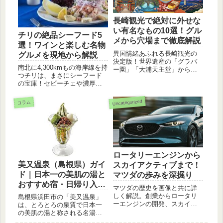
長崎観光で絶対に外せな
い有名なもの10選！グル
チリの絶品シーフード5
メから穴場まで徹底解説
選！ワインと楽しむ名物
異国情緒あふれる長崎観光の
グルメを現地から解説
決定版！世界遺産の「グラバ
南北に4,300kmもの海岸線を持
ー園」「大浦天主堂」から、
つチリは、まさにシーフード
1000万ドルの夜景、軍艦島、
の宝庫！セビーチェや濃厚な
ちゃんぽんやカステラなどの
ウニ、現地で愛される「コン
絶品グルメまで、有名なもの
グリオー」のスープまで、チ
10選を詳しく教えます。歴
Uncategorized
コラム
リ旅行で外せない絶品海鮮料
史・文化・食を網羅したこの
理と楽しみ方を徹底解説しま
記事で、長崎旅行の計画は完
す。極上の白ワインとのペア
璧です！
リングも必見です。
ロータリーエンジンから
美又温泉（島根県）ガイ
スカイアクティブまで！
ド｜日本一の美肌の湯と
マツダの歩みを深掘り
おすすめ宿・日帰り入浴
マツダの歴史を画像と共に詳
施設
しく解説。創業からロータリ
島根県浜田市の「美又温泉」
ーエンジンの開発、スカイア
は、とろとろの泉質で日本一
クティブ技術の導入まで、
の美肌の湯と称される名湯。
数々の革新的な技術を生み出
美又温泉会館や国民保養セン