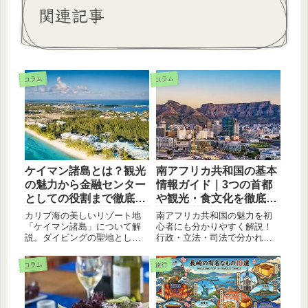
関連記事
コラム
コラム
ケイマン諸島とは？観光
南アフリカ共和国の基本
の魅力から金融センター
情報ガイド｜3つの首都
としての役割まで徹底解
や観光・食文化を徹底解
説
説
カリブ海の美しいリゾート地
南アフリカ共和国の魅力を初
「ケイマン諸島」について解
心者にも分かりやすく解説！
説。ダイビングの聖地として
行政・立法・司法で分かれた
の魅力や、なぜ国際的な金融
「3つの首都」の仕組みや、世
センター（タックス・ヘイヴ
界遺産テーブルマウンテン、
コラム
旅行
ン）として有名なのか、その
人気の野生動物サファリ、伝
特徴を分かりやすく紹介しま
統料理ボボティーまで、ブロ
す。
グ記事に役立つ基本情報をま
とめて紹介します。