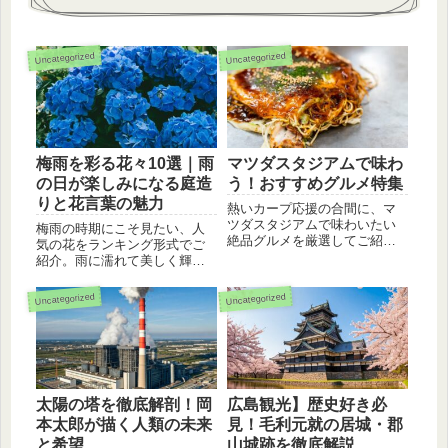
Uncategorized
Uncategorized
梅雨を彩る花々10選｜雨
マツダスタジアムで味わ
の日が楽しみになる庭造
う！おすすめグルメ特集
りと花言葉の魅力
熱いカープ応援の合間に、マ
ツダスタジアムで味わいたい
梅雨の時期にこそ見たい、人
絶品グルメを厳選してご紹
気の花をランキング形式でご
介！選手も愛する老舗店か
紹介。雨に濡れて美しく輝く
ら、ユニークな広島風アレン
アジサイやハナショウブな
ジまで、必食メニューが盛り
ど、見どころや花言葉を写真
Uncategorized
Uncategorized
沢山。広島旅行や観戦の際に
と共に解説します。
は、ぜひ参考にしてみてくだ
さい。
太陽の塔を徹底解剖！岡
広島観光】歴史好き必
本太郎が描く人類の未来
見！毛利元就の居城・郡
と希望
山城跡を徹底解説