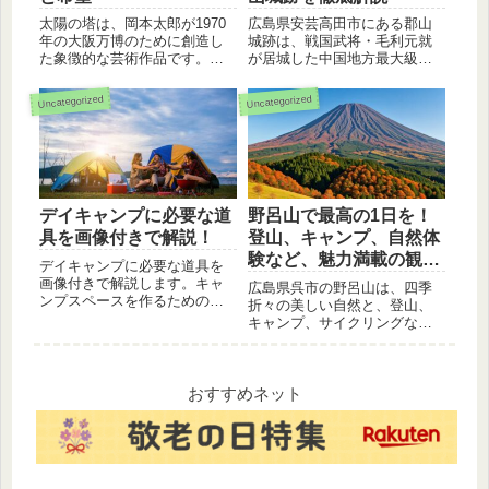
太陽の塔は、岡本太郎が1970
広島県安芸高田市にある郡山
年の大阪万博のために創造し
城跡は、戦国武将・毛利元就
た象徴的な芸術作品です。こ
が居城した中国地方最大級の
のブログ記事では、太陽の塔
山城です。本丸跡や石垣な
の構造、込められた意味、そ
ど、当時の面影を残す貴重な
Uncategorized
Uncategorized
して現代社会におけるその重
史跡を多数紹介。歴史好き必
要性について深掘りします。
見！
岡本太郎の思想や、太陽の塔
が私たちに与えるインスピレ
ーションも解説。人類の過
去・現在・未来を象徴する太
デイキャンプに必要な道
野呂山で最高の1日を！
陽の塔の謎に迫ります。
具を画像付きで解説！
登山、キャンプ、自然体
験など、魅力満載の観光
デイキャンプに必要な道具を
ガイド
画像付きで解説します。キャ
広島県呉市の野呂山は、四季
ンプスペースを作るための道
折々の美しい自然と、登山、
具、料理や焚き火を楽しむた
キャンプ、サイクリングな
めの道具、あると便利な持ち
ど、様々なアウトドアアクテ
物をご紹介します。
ィビティが楽しめる人気のス
ポットです。初心者向けの登
山ルートから、本格的な登山
おすすめネット
コースまで、あなたのレベル
に合わせて楽しめます