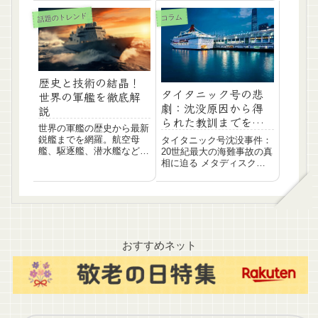
深く探求できます
は、大和のスペック、戦
話題のトレンド
歴、そして沈没の経緯な
コラム
ど、詳しく解説します。
歴史と技術の結晶！
タイタニック号の悲
世界の軍艦を徹底解
劇：沈没原因から得
説
られた教訓までを徹
世界の軍艦の歴史から最新
底解説
鋭艦までを網羅。航空母
タイタニック号沈没事件：
艦、駆逐艦、潜水艦など、
20世紀最大の海難事故の真
様々な艦種とその役割を解
相に迫る メタディスクリ
説。歴史に残る名艦から現
プション: 豪華客船タイタ
代の技術を搭載した艦艇ま
ニック号がなぜ沈没したの
で、画像とともにご紹介し
か？歴史的背
ます。軍事ファン必見！
おすすめネット