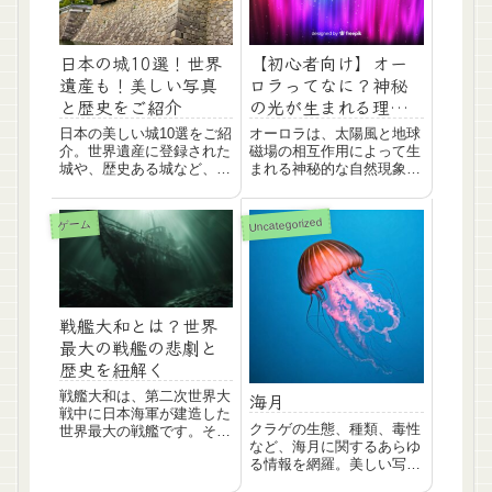
日本の城10選！世界
【初心者向け】オー
遺産も！美しい写真
ロラってなに？神秘
と歴史をご紹介
の光が生まれる理由
を解説
日本の美しい城10選をご紹
オーロラは、太陽風と地球
介。世界遺産に登録された
磁場の相互作用によって生
城や、歴史ある城など、見
まれる神秘的な自然現象で
どころ満載です。写真も豊
す。この記事では、オーロ
富なので、まるで現地にい
ラの仕組みや観測のポイン
るような臨場感をお楽しみ
ト、おすすめの旅行先な
Uncategorized
ゲーム
ください。
ど、初心者にもわかりやす
く解説します。
戦艦大和とは？世界
最大の戦艦の悲劇と
歴史を紐解く
海月
戦艦大和は、第二次世界大
戦中に日本海軍が建造した
クラゲの生態、種類、毒性
世界最大の戦艦です。その
など、海月に関するあらゆ
圧倒的な火力と悲劇的な最
る情報を網羅。美しい写真
期は、今も人々の心を捉え
とともに、クラゲの世界を
てやみません。この記事で