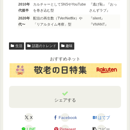
2010年
カルチャーとしてSNSやYouTube
『逃げ恥』『おっ
代後半
を巻き込む型
さんずラブ』
2020年
配信の再生数（TVer/Netflix）や
『silent』
代〜
「リアルタイム考察」型
『VIVANT』
生活
話題のトレンド
趣味
おすすめネット
シェアする
X
Facebook
はてブ
LINE
Pinterest
コピー