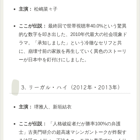
主演：
松嶋菜々子
ここが伝説：
最終回で世帯視聴率40.0%という驚異
的な数字を叩き出した、2010年代最大の社会現象ド
ラマ。「承知しました」という冷徹なセリフと共
に、崩壊寸前の家族を再生していく異色のストーリ
ーが日本中を釘付けにしました。
3. リーガル・ハイ（2012年・2013年）
主演：
堺雅人、新垣結衣
ここが伝説：
「人格破綻者だが勝率100%の弁護
士」古美門研介の超高速マシンガントークが炸裂す