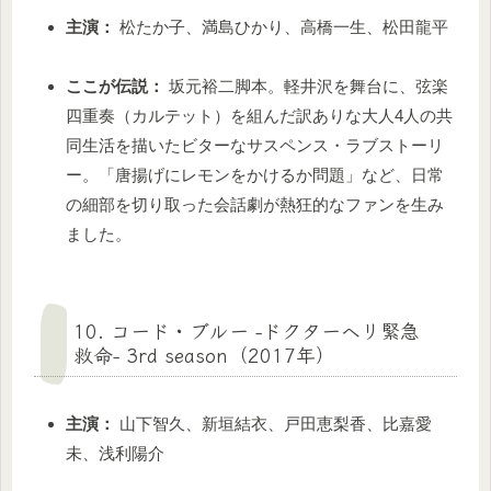
主演：
松たか子、満島ひかり、高橋一生、松田龍平
ここが伝説：
坂元裕二脚本。軽井沢を舞台に、弦楽
四重奏（カルテット）を組んだ訳ありな大人4人の共
同生活を描いたビターなサスペンス・ラブストーリ
ー。「唐揚げにレモンをかけるか問題」など、日常
の細部を切り取った会話劇が熱狂的なファンを生み
ました。
10. コード・ブルー -ドクターヘリ緊急
救命- 3rd season（2017年）
主演：
山下智久、新垣結衣、戸田恵梨香、比嘉愛
未、浅利陽介