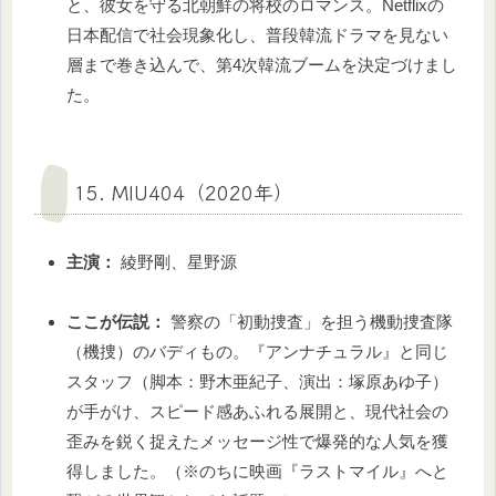
と、彼女を守る北朝鮮の将校のロマンス。Netflixの
日本配信で社会現象化し、普段韓流ドラマを見ない
層まで巻き込んで、第4次韓流ブームを決定づけまし
た。
15. MIU404（2020年）
主演：
綾野剛、星野源
ここが伝説：
警察の「初動捜査」を担う機動捜査隊
（機捜）のバディもの。『アンナチュラル』と同じ
スタッフ（脚本：野木亜紀子、演出：塚原あゆ子）
が手がけ、スピード感あふれる展開と、現代社会の
歪みを鋭く捉えたメッセージ性で爆発的な人気を獲
得しました。（※のちに映画『ラストマイル』へと