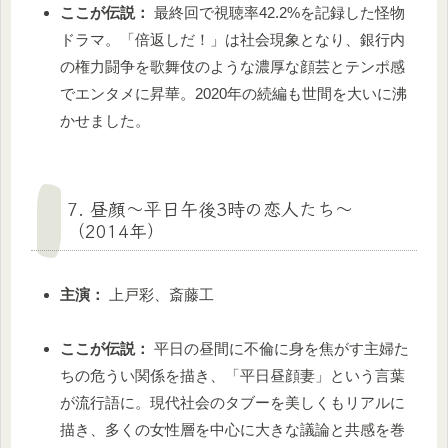
ここが伝説：
最終回で視聴率42.2%を記録した怪物
ドラマ。「倍返しだ！」は社会現象となり、銀行内
の権力闘争を歌舞伎のような濃厚な顔芸とテンポ感
でエンタメに昇華。2020年の続編も世間を大いに沸
かせました。
7. 昼顔〜平日午後3時の恋人たち〜
（2014年）
主演：
上戸彩、斎藤工
ここが伝説：
平日の昼間に不倫に身を焦がす主婦た
ちの危うい関係を描き、「平日昼顔妻」という言葉
が流行語に。現代社会のタブーを美しくもリアルに
描き、多くの女性層を中心に大きな議論と共感を巻