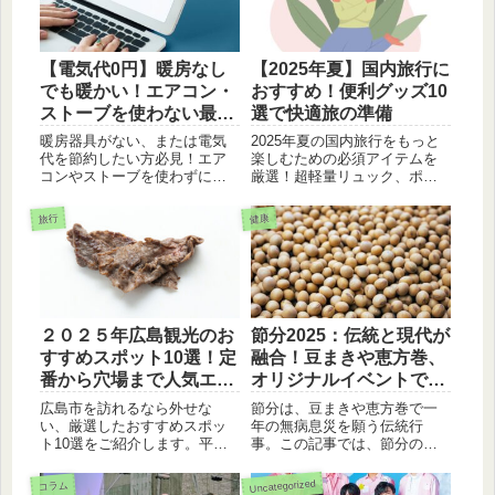
【電気代0円】暖房なし
【2025年夏】国内旅行に
でも暖かい！エアコン・
おすすめ！便利グッズ10
ストーブを使わない最強
選で快適旅の準備
の節約防寒術
暖房器具がない、または電気
2025年夏の国内旅行をもっと
代を節約したい方必見！エア
楽しむための必須アイテムを
コンやストーブを使わずに、
厳選！超軽量リュック、ポー
家の中で暖かく過ごす裏技を
タブル扇風機、大容量モバイ
徹底解説。「3つの首」を温め
ルバッテリーなど、旅の快適
旅行
健康
る服装術から、100均グッズを
さが格段に上がる便利グッズ
使った窓対策、0円で作れる湯
10選を徹底解説。旅行準備の
たんぽまで、今すぐできる最
参考にぜひ！
強の寒さ対策をまとめまし
た。
２０２５年広島観光のお
節分2025：伝統と現代が
すすめスポット10選！定
融合！豆まきや恵方巻、
番から穴場まで人気エリ
オリジナルイベントで福
アを徹底解説
を呼び込もう
広島市を訪れるなら外せな
節分は、豆まきや恵方巻で一
い、厳選したおすすめスポッ
年の無病息災を願う伝統行
ト10選をご紹介します。平和
事。この記事では、節分の由
記念公園や厳島神社といった
来や意味、豆まきの仕方、恵
定番から、カープファン必見
方巻の選び方などをわかりや
Uncategorized
コラム