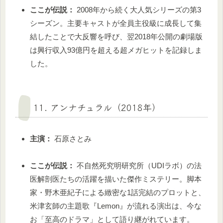
ここが伝説：
2008年から続く大人気シリーズの第3
シーズン。主要キャストが全員主役級に成長して集
結したことで大反響を呼び、翌2018年公開の劇場版
は興行収入93億円を超える超メガヒットを記録しま
した。
11. アンナチュラル（2018年）
主演：
石原さとみ
ここが伝説：
不自然死究明研究所（UDIラボ）の法
医解剖医たちの活躍を描いた傑作ミステリー。脚本
家・野木亜紀子による緻密な1話完結のプロットと、
米津玄師の主題歌『Lemon』が流れる演出は、今な
お「至高のドラマ」として語り継がれています。