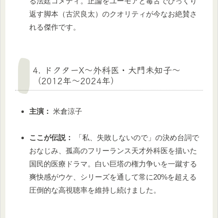
る法廷コメディ。正論をユーモアと毒舌でひっくり
返す脚本（古沢良太）のクオリティが今なお絶賛さ
れる傑作です。
4. ドクターX〜外科医・大門未知子〜
（2012年〜2024年）
主演：
米倉涼子
ここが伝説：
「私、失敗しないので」の決め台詞で
おなじみ、孤高のフリーランス天才外科医を描いた
国民的医療ドラマ。白い巨塔の権力争いを一蹴する
爽快感がウケ、シリーズを通して常に20%を超える
圧倒的な高視聴率を維持し続けました。