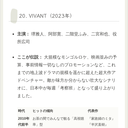
20. VIVANT（2023年）
主演：
堺雅人、阿部寛、二階堂ふみ、二宮和也、役
所広司
ここが伝説：
大規模なモンゴルロケ、映画並みの予
算、事前情報一切なしのプロモーションなど、これ
までの地上波ドラマの規模を遥かに超えた超大作ア
ドベンチャー。敵か味方か分からない壮大なシナリ
オに、日本中が毎週「考察班」となって盛り上がり
ました。
時代
ヒットの傾向
代表作
2010年
お茶の間でみんなで観る「高視聴
『家政婦のミタ』
代前半
率」型
『半沢直樹』