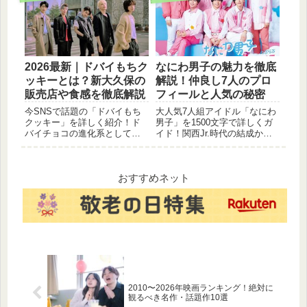
のスタジアム、美しい庭園ま
すく解説。さらに、子供から
で、広島観光を存分に楽しめ
大人まで楽しめるイベントア
る人気エリアをまとめまし
イデアも多数紹介！今年の節
た。
分は、家族みんなで楽しく過
ごしましょう。2025年の恵方
は西南西です。
2026最新｜ドバイもちク
なにわ男子の魅力を徹底
ッキーとは？新大久保の
解説！仲良し7人のプロ
販売店や食感を徹底解説
フィールと人気の秘密
今SNSで話題の「ドバイもち
大人気7人組アイドル「なにわ
クッキー」を詳しく紹介！ド
男子」を1500文字で詳しくガ
バイチョコの進化系として韓
イド！関西Jr.時代の結成から
国で大流行し、ついに新大久
『初心LOVE』での華々しいデ
保に初上陸。ピスタチオとカ
ビューの歩み、王道キラキラ×
ダイフのザクザク感にお餅の
関西弁のギャップという最大
もちもち食感が加わった最新
の魅力、個性豊かなメンバー
おすすめネット
スイーツの魅力、買える場所
のプロフィールまで魅力を余
や価格情報をまとめました。
すことなくお届けします。
2010〜2026年映画ランキング！絶対に
観るべき名作・話題作10選