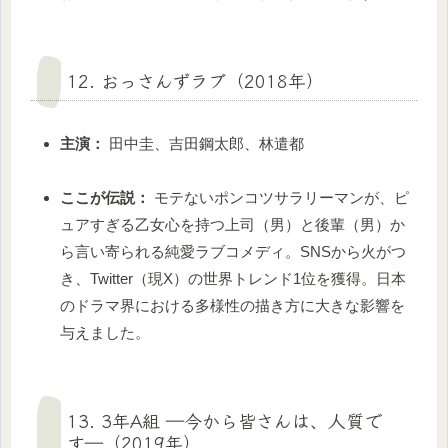
12. おっさんずラブ（2018年）
主演：
田中圭、吉田鋼太郎、林遣都
ここが伝説：
モテないポンコツサラリーマンが、ピ
ュアすぎる乙女心を持つ上司（男）と後輩（男）か
ら言い寄られる純愛ラブコメディ。SNSから火がつ
き、Twitter（現X）の世界トレンド1位を獲得。日本
のドラマ界における多様性の描き方に大きな影響を
与えました。
13. 3年A組 ―今から皆さんは、人質で
す―（2019年）