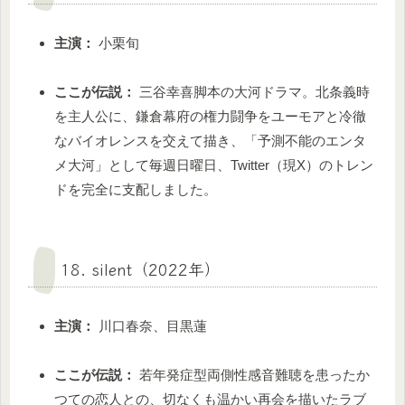
主演：
小栗旬
ここが伝説：
三谷幸喜脚本の大河ドラマ。北条義時
を主人公に、鎌倉幕府の権力闘争をユーモアと冷徹
なバイオレンスを交えて描き、「予測不能のエンタ
メ大河」として毎週日曜日、Twitter（現X）のトレン
ドを完全に支配しました。
18. silent（2022年）
主演：
川口春奈、目黒蓮
ここが伝説：
若年発症型両側性感音難聴を患ったか
つての恋人との、切なくも温かい再会を描いたラブ