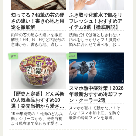
新トレンドを徹底解説。食の
歴史を振り返り、今の「美味
しい」を探しましょう。
知ってる？鉛筆の芯の硬
ふき取り化粧水で肌をリ
さの違い！書き心地と用
フレッシュ！おすすめア
途を徹底解
イテム9選【徹底解説】
鉛筆の芯の硬さの違いを徹底
洗顔だけでは落としきれない
解説！HB、B、Hなどの記号の
汚れをしっかりオフ！肌質や
意味から、書き心地、適した
悩みに合わせて選べる、おす
用途まで詳しく紹介します。
すめの拭き取り化粧水を9選ご
用途に合った鉛筆を選んで、
紹介。美容成分配合で保湿し
aisns
料理
もっと快適に書くことを楽し
ながら、毛穴の黒ずみ、角質
みましょう。
ケアも。人気ブランドのアイ
テムからプチプラまで、あな
たにぴったりの1品が見つかり
ます。
スマホ熱中症対策！2026
【歴史と定番】どん兵衛
年最新おすすめ冷却ファ
の人気商品おすすめ10
ン・クーラー2選
選！発売当初から愛され
スマホが熱くて動かない！そ
るロングセラーの秘密
んな「スマホ熱中症」を防ぐ
1976年発売の「日清のどん兵
最新の冷却ファンを厳選。ペ
衛」シリーズから、発売当初
ルチェ素子採用の強力モデル
より現在まで変わらず愛され
から持ち運び便利なファンタ
る定番人気商品10選を徹底紹
イプまで、Amazonで買える人
介。きつねうどん・天ぷらそ