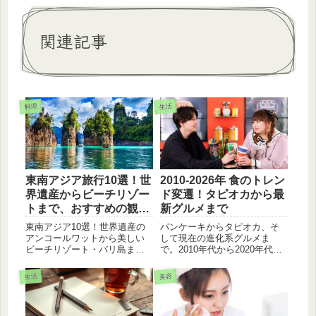
関連記事
料理
生活
東南アジア旅行10選！世
2010-2026年 食のトレン
界遺産からビーチリゾー
ド変遷！タピオカから最
トまで、おすすめの観光
新グルメまで
地を紹介
東南アジア10選！世界遺産の
パンケーキからタピオカ、そ
アンコールワットから美しい
して現在の進化系グルメま
ビーチリゾート・バリ島ま
で。2010年代から2020年代の
で、おすすめの観光地を紹
日本で大流行した食べ物・飲
介。東南アジア旅行を計画す
み物を振り返ります。SNSで
生活
美容
る際の参考に！
話題になったあのスイーツ
や、コロナ禍で変化した食の
意識、今まさに注目すべき最