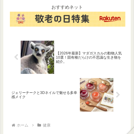
気商品を比較紹介します。動
ばをはじめ、鴨だしや特盛サ
画撮影やゲーム中の熱暴走を
イズなど、和風カップ麺の歴
おすすめネット
防ぎましょう。
史を作ったロングセラーを東
西のつゆの秘密と共にご紹介
します。
【2026年最新】マダガスカルの動物人気
10選！固有種だらけの不思議な生き物を
紹介。
ジェリーチークと3Dネイルで魅せる多幸
感メイク
ホーム
健康