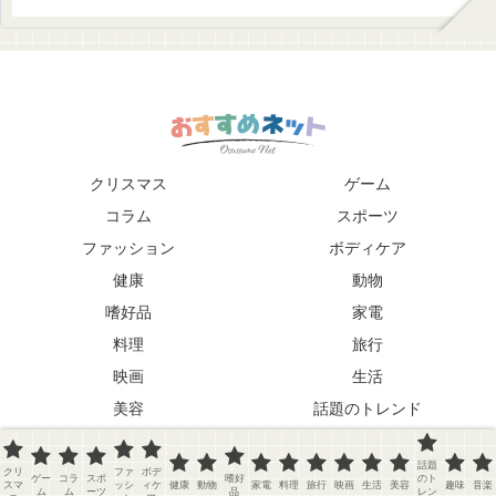
クリスマス
ゲーム
コラム
スポーツ
ファッション
ボディケア
健康
動物
嗜好品
家電
料理
旅行
映画
生活
美容
話題のトレンド
趣味
音楽
話題
クリ
ファ
ボデ
Copyright © 2026 おすすめネット
ゲー
コラ
スポ
嗜好
のト
スマ
ッシ
ィケ
健康
動物
家電
料理
旅行
映画
生活
美容
趣味
音楽
ム
ム
ーツ
品
レン