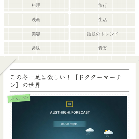
料理
旅行
映画
生活
美容
話題のトレンド
趣味
音楽
この冬一足は欲しい！【ドクターマーチ
ン】の世界
ファッション