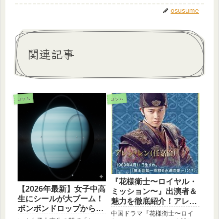
osusume
関連記事
コラム
コラム
『花様衛士〜ロイヤル・
【2026年最新】女子中高
ミッション〜』出演者＆
生にシールが大ブーム！
魅力を徹底紹介！アレ
ボンボンドロップから平
ン・レンに沼る人続出の
中国ドラマ『花様衛士〜ロイ
成レトロなシール帳まで