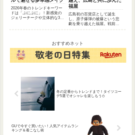
ルで魅せる多幸感メイク
越え、広島と共に歩んだ
福屋
2026年春のトレンドキーワー
ドは「ぷにぷに」！新感覚の
広島初の百貨店として誕生
ジェリーチークや立体的な3D
し、原子爆弾の被爆という悲
ネイルの魅力、なぜ今流行っ
劇を乗り越えた福屋。戦前か
ているのかを徹底解説。内側
ら現代まで、画像を交えてそ
から弾むような多幸感を演出
の壮絶な歴史を紐解きます。
する、質感重視の最新メイク
復興のシンボルとなった「白
テクニックをお届けします。
亜の殿堂」の物語をご覧くだ
おすすめネット
さい。
冬の定番からトレンドまで！タイツコー
デ5選でオシャレを楽しもう⛄️
GUで今すぐ買いたい！人気アイテムラン
キング＆着こなし術