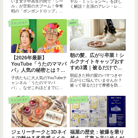
理由とは？
いま女子中高生の間で「シー
ヤル・ミッション〜』を詳し
徹底解説
ル」が空前の大ブーム！争奪
く解説！主演のアレン・レン
戦の「ボンボンドロップ」か
とタン・ソンユンの魅力、あ
ら、復活した「シール帳」、
らすじ、見どころをまとめま
推し活に欠かせないデコ術ま
した。ツンデレ指揮官と天才
ファッション
aisns
で、令和の最新トレンドを徹
女子捕快が繰り広げる、恋と
底解説。平成レトロな「シー
事件の行方を教えますね。
ル交換」がなぜ今、再燃して
いるのか？その魅力を紐解き
ます。
朝の髪、広がり卒業！シ
【2026年最新】
ルクナイトキャップおす
YouTube「うたのママパ
すめ3選｜被るだけでツ
パ」人気の秘密とは？親
ヤ髪へ
朝起きた時の髪のパサつきや
子でハマる魅力を徹底分
子供たちに大人気のYouTubeチ
広がりに悩んでいませんか？
析！
ャンネル「うたのママパ
被って寝るだけで摩擦を防
パ」。なぜこれほどまでに親
ぎ、翌朝の指通りが劇的に変
子から支持されるのか？親し
わる「シルクナイトキャッ
みやすい歌声、教育的なコン
ファッション
ファッション
プ」を厳選。SNSで話題のハ
テンツ、親子で楽しめる手遊
ホニコ、ココシルクなど人気3
び歌など、他とは違う人気の
商品を比較解説します。
理由を3つのポイントで詳しく
解説します。
ジェリーチークと3Dネイ
福屋の歴史：被爆を乗り