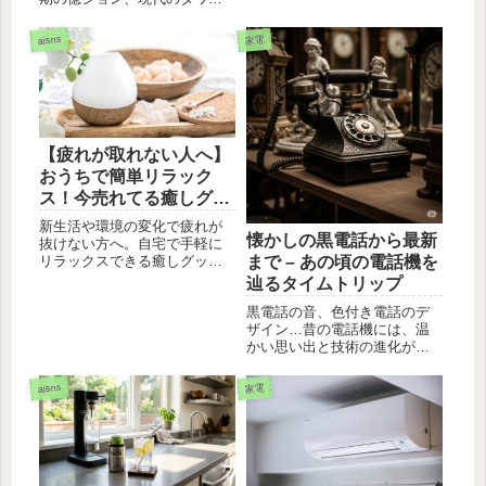
マンションまで、日本のマン
ションが歩んだ進化の軌跡を
aisns
家電
貴重な写真と共に振り返りま
す。団地の誕生、リノベーシ
ョンブーム、そして2026年最
新のZEH・スマートマンショ
ン事情まで詳しく解説。日本
の住まいの変遷がこれ一記事
【疲れが取れない人へ】
で丸わかりです。
おうちで簡単リラック
ス！今売れてる癒しグッ
ズおすすめ3選
新生活や環境の変化で疲れが
懐かしの黒電話から最新
抜けない方へ。自宅で手軽に
リラックスできる癒しグッズ
まで – あの頃の電話機を
を厳選紹介！入浴剤・ネック
辿るタイムトリップ
マッサージャー・アロマで、
黒電話の音、色付き電話のデ
毎日の疲れをスッキリ解消し
ザイン…昔の電話機には、温
ましょう。
かい思い出と技術の進化が詰
まっています。あの頃の「も
しもし」を振り返り、懐かし
aisns
家電
い電話機の世界を旅してみま
せんか？