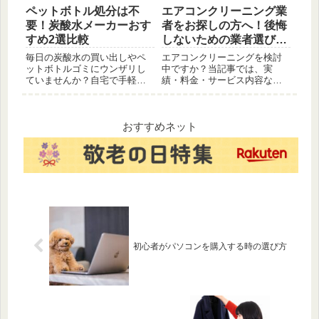
ペットボトル処分は不
エアコンクリーニング業
要！炭酸水メーカーおす
者をお探しの方へ！後悔
すめ2選比較
しないための業者選びと
おすすめ5社
毎日の炭酸水の買い出しやペ
エアコンクリーニングを検討
ットボトルゴミにウンザリし
中ですか？当記事では、実
ていませんか？自宅で手軽に
績・料金・サービス内容など
強炭酸が作れる『ソーダスト
を比較し、おすすめの業者を5
リーム TERRA』と、最後のひ
社厳選してご紹介。エアコン
と口までキンキンを死守する
の効きがよくなり、電気代も
『サーモス 保冷缶ホルダー』
節約できるかも。口コミや評
おすすめネット
で、家事の手間を減らす快適
判も参考に、あなたにぴった
な炭酸ライフをご提案！
りの業者を見つけましょう！
初心者がパソコンを購入する時の選び方