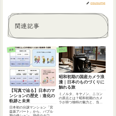
osusume
関連記事
コラム
健康
昭和初期の国産カメラ浪
漫｜日本のものづくりに
触れる旅
【写真で辿る】日本のマ
ミノルタ、キヤノン、ニコン
ンションの歴史：進化の
の原点とは？昭和初期のカメ
軌跡と未来
ラが持つ独特の魅力と、当時
の技術者たちの情熱に迫りま
日本初の分譲マンション「宮
す。日本のカメラ史を紐解く
益坂アパート」から、バブル
旅に出かけませんか。
期の億ション、現代のタワー