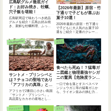
広島駅グルメ徹底ガイ
ド：お好み焼き、牡蠣、
【2026年最新】原宿・竹
穴子飯を堪能！
下通りで子どもが喜ぶお
菓子10選！
広島駅周辺で味わうべき絶品
グルメを紹介！広島お好み焼
2026年最新の原宿・竹下通り
き、新鮮な牡蠣料理、ふっく
で子どもに大人気のお菓子10
ら穴子飯など、広島ならでは
選をご紹介！定番のクレープ
の味覚を写真付きでご紹介。
やいちご飴から、最新のシー
旅行者必見のグルメスポット
ル交換カフェや韓国発ドーナ
Uncategorized
コラム
情報満載！
ツまで。親子で楽しめる食べ
歩きスポットや、ICOCA等で
スムーズに買えるお店を詳し
く教えますね。
食べたら死ぬ！？猛毒ガ
ニ図鑑と物理最強ヤシガ
サントメ・プリンシペと
ニの驚異【危険度ランキ
は？チョコの聖地であり
ング】
一口で命を落とすスベスベマ
「アフリカの真珠」と呼
ンジュウガニ等の猛毒ガニか
ばれる秘境の魅力
アフリカで2番目に小さい島国
ら、ライオン並みの挟む力を
「サントメ・プリンシペ」。
誇るヤシガニまで、海の「最
高品質なカカオの産地として
強」を徹底解説！磯遊びで注
知られ、豊かな自然から「ア
意すべき毒ガニの見分け方
フリカのガラパゴス」とも称
や、加熱しても消えない毒の
ファッション
コラム
されます。基本データから