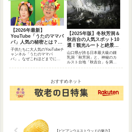
恐怖とは？知っておかないと
「レベレベ」という独自の文
危険なカニの真実を教えま
化まで、その魅力を分かりや
す。
すく解説します。
【2026年最新】
【2025年版】冬秋芳洞＆
YouTube「うたのママパ
秋吉台の人気スポット10
パ」人気の秘密とは？親
選！観光ルートと絶景カ
子でハマる魅力を徹底分
子供たちに大人気のYouTubeチ
ルストを徹底紹介
山口県が誇る日本最大級の鍾
析！
ャンネル「うたのママパ
乳洞「秋芳洞」と、神秘のカ
パ」。なぜこれほどまでに親
ルスト台地「秋吉台」を満
子から支持されるのか？親し
喫！黄金柱や百枚皿など、洞
みやすい歌声、教育的なコン
内の見どころから、絶景の展
テンツ、親子で楽しめる手遊
望台、ドライブコースまで、
び歌など、他とは違う人気の
2025年最新のおすすめ人気ス
おすすめネット
理由を3つのポイントで詳しく
ポット10選を詳しくご紹介し
解説します。
ます。
【ビビアンウエストウッドの魅力】