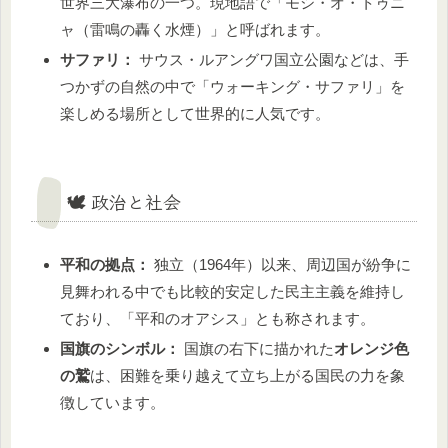
世界三大瀑布の一つ。現地語で「モシ・オ・トゥニ
ャ（雷鳴の轟く水煙）」と呼ばれます。
サファリ：
サウス・ルアングワ国立公園などは、手
つかずの自然の中で「ウォーキング・サファリ」を
楽しめる場所として世界的に人気です。
🕊️ 政治と社会
平和の拠点：
独立（1964年）以来、周辺国が紛争に
見舞われる中でも比較的安定した民主主義を維持し
ており、「平和のオアシス」とも称されます。
国旗のシンボル：
国旗の右下に描かれた
オレンジ色
の鷲
は、困難を乗り越えて立ち上がる国民の力を象
徴しています。