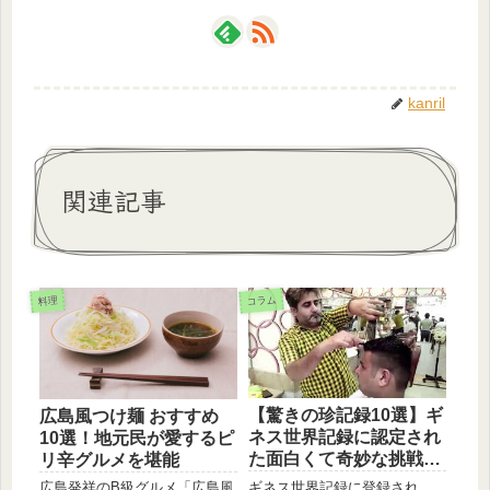
kanril
関連記事
コラム
料理
【驚きの珍記録10選】ギ
広島風つけ麺 おすすめ
ネス世界記録に認定され
10選！地元民が愛するピ
た面白くて奇妙な挑戦と
リ辛グルメを堪能
は？
ギネス世界記録に登録され
広島発祥のB級グルメ「広島風