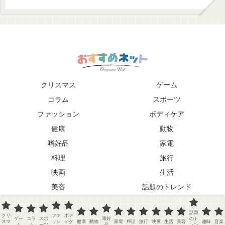
く」という願いが込められています。広
島という地にふさわしい、平和の象徴と
なるようなスタジアムを目指して名付け
られました。 スタジアムの魅力 開放的な
デザイン: スタジアムの屋根は、翼を広げ
たような形状をしています。これは、広
島から世界へ羽ばたくという意味が込め
られています。 新しいウィンドウで開く
dive-hiroshima.com エディオンピースウ
ィング広島 外観 抜群のアクセス: 広島市
の中心部に位置しており、電車やバスで
のアクセスが便利です。また、周辺には
クリスマス
ゲーム
商業施設や公園もあり、試合前後も楽し
めます。 新しいウィンドウで開く
コラム
スポーツ
hiroshima-stadiumpark.jp エディオンピ
ースウィング広島 周辺 多様なイベント:
ファッション
ボディケア
サッカーの試合だけでなく、コンサート
やイベントも開催されます。 サステナビ
健康
動物
リティ: 環境に配慮した設計がされてお
り、太陽光発電や雨水の利用など、持続
嗜好品
家電
可能なスタジアムを目指しています。 ス
タジアムの魅力を最大限に楽しむには？
料理
旅行
試合観戦: サンフレッチェ広島の試合を観
戦し、選手たちの熱いプレーを間近で感
映画
生活
じてみましょう。 イベント参加: コンサ
ートやイベントに参加し、スタジアムの
美容
話題のトレンド
雰囲気を満喫しましょう。 スタジアムツ
アー: スタジアムの裏側を見学できるツア
趣味
音楽
ーに参加し、普段は見られない場所を見
てみましょう。 周辺散策: スタジアム周
話題
クリ
ファ
ボデ
辺の商業施設や公園を散策し、広島市の
Copyright © 2026 おすすめネット
ゲー
コラ
スポ
嗜好
のト
スマ
ッシ
ィケ
健康
動物
家電
料理
旅行
映画
生活
美容
趣味
音楽
中心部を満喫しましょう。 まとめ エディ
ム
ム
ーツ
品
レン