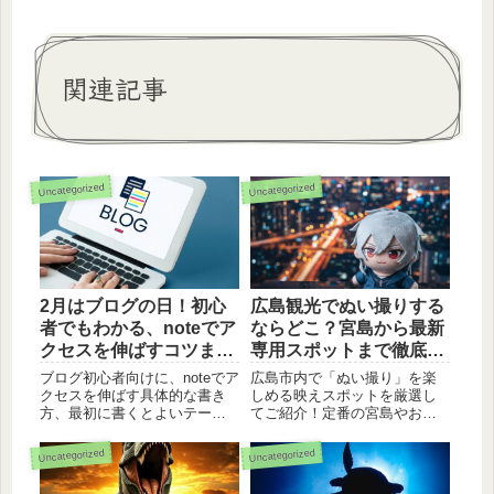
関連記事
Uncategorized
Uncategorized
2月はブログの日！初心
広島観光でぬい撮りする
者でもわかる、noteでア
ならどこ？宮島から最新
クセスを伸ばすコツまと
専用スポットまで徹底解
め
説
ブログ初心者向けに、noteでア
広島市内で「ぬい撮り」を楽
クセスを伸ばす具体的な書き
しめる映えスポットを厳選し
方、最初に書くとよいテーマ
てご紹介！定番の宮島やおり
例、noteと他ブログサービスの
づるタワーから、サンリオシ
違いをわかりやすく解説。2月
ョップにある専用撮影コーナ
Uncategorized
Uncategorized
はブログの日のまとめ記事で
ー、幻想的なカフェまで。ぬ
す。
い主さん必見の撮影のコツや