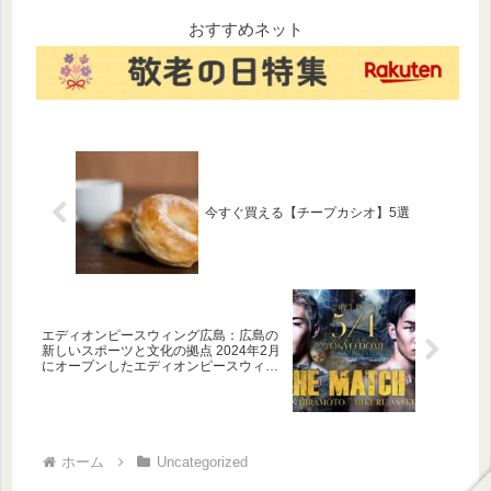
ンドの音響技術が光るハズさ
ご紹介します。
ない定番モデルの魅力と、毎
おすすめネット
日の音楽ライフが劇的に変わ
る体験をお届けします。
今すぐ買える【チープカシオ】5選
エディオンピースウィング広島：広島の
新しいスポーツと文化の拠点 2024年2月
にオープンしたエディオンピースウィン
グ広島は、広島市の中心部に位置する、
日本初の「まちなかスタジアム」です。
サッカーJリーグのサンフレッチェ広島の
本拠地として、また、市民の憩いの場と
して、広島に新たな活気を吹き込んでい
ます。 なぜ「ピースウィング」なのか？
ホーム
Uncategorized
スタジアムの名称には、「恒久平和と、
夢や希望を持って明るい未来へ羽ばた