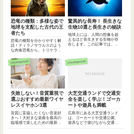
マナー、推し活にぴったりの
コースをブログで詳しく解説
します。
恐竜の種類：多様な姿で
驚異的な長寿！ 長生きな
地球を支配した古代の王
生物10選と長生きの秘訣
者たち
地球上には、人間の想像を超
えるほど長生きする生物が存
恐竜の種類を分かりやすく解
在します。この記事では、長
説！ティラノサウルスのよう
寿な生き物10選とその長生き
な肉食恐竜から、トリケラト
の秘訣、私たちの人生への示
プスのような草食恐竜まで、
唆などを詳しく解説します。
様々な恐竜の特徴や生態につ
Uncategorized
Uncategorized
いて詳しく解説します。恐竜
好き必見です。
失敗しない！音質重視で
大芝交通ランドで交通安
選ぶおすすめ最新ワイヤ
全を楽しく学ぶ！ゴーカ
レスイヤホン3選
ートや遊具も満載
音質に妥協したくない音楽好
広島市にある大芝交通ランド
きへ！大好きな楽曲を最高の
は、ゴーカートや交通公園、
臨場感で楽しむための最新ワ
遊具などで遊びながら交通ル
イヤレスイヤホン3選を徹底解
ールを学べるスポットです。
説。ソニーやAnkerなど、ブラ
家族みんなで楽しめる魅力を