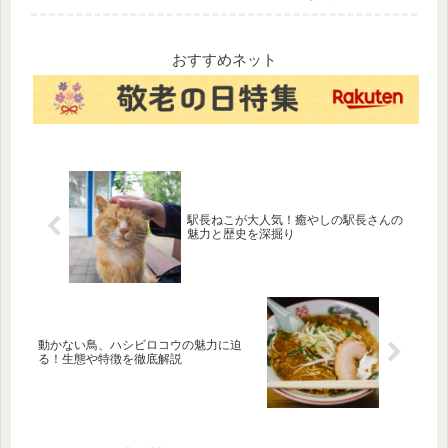
ン、微笑むスナメリ、神秘的
核生物、カンブリア紀の爆
なシロイルカなど、見逃せな
発、恐竜の時代を経て人類が
い10種類の海の仲間たちの魅
誕生するまでの壮大な進化の
力をたっぷりお届けします。
歴史を、主要な出来事ごとに
おすすめネット
山口観光の参考にぜひ！
分かりやすく解説します。
駅長ねこが大人気！癒やしの駅長さんの
魅力と歴史を深掘り
動かない鳥、ハシビロコウの魅力に迫
る！生態や特徴を徹底解説