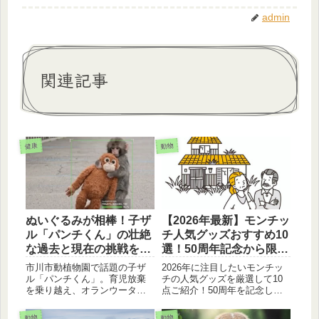
admin
関連記事
健康
動物
ぬいぐるみが相棒！子ザ
【2026年最新】モンチッ
ル「パンチくん」の壮絶
チ人気グッズおすすめ10
な過去と現在の挑戦を追
選！50周年記念から限定
う
コラボまで紹介。
市川市動植物園で話題の子ザ
2026年に注目したいモンチッ
ル「パンチくん」。育児放棄
チの人気グッズを厳選して10
を乗り越え、オランウータン
点ご紹介！50周年を記念した
のぬいぐるみと共に育った彼
限定ぬいぐるみや、SNSで話
が、サル山の群れへ合流する
題のレトロ喫茶シリーズ、実
動物
動物