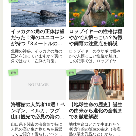
までの成長記録をまとめまし
用的な雑貨まで。今のトレン
た。現在までの歩みや群れで
ドが丸わかり！ファン必見の
の暮らしをブログ風に詳しく
最新情報をお届けします。
解説します。
イッカクの角の正体は歯
ロップイヤーの性格は穏
だった！海のユニコーン
やかで人懐っこい？特徴
が持つ「3メートルの
や飼育の注意点を解説
槍」の驚くべき機能
北極の神秘、イッカクの角の
ロップイヤーのウサギは穏や
正体を知っていますか？実は
かで人懐っこい性格が魅力。
角ではなく「左側の前歯」が
この記事では、ロップイヤー
伸びたもの。なぜ一本だけ伸
の性格の特徴や、遊び好きで
びるのか、何のためにあるの
賢い一面、飼育する上での注
動物
動物
か。最新研究でわかった「超
意点（環境、温度、食事、健
高性能センサー」としての驚
康管理、コミュニケーショ
きの機能や、中世のユニコー
ン）を詳しく解説します。
ン伝説との関わりまで詳しく
教えますね。
海響館の人気者10選！ペ
【地球生命の歴史】誕生
ンギン、イルカ、フグ…
の由来から進化の全貌ま
山口観光で必見の海の生
でを徹底解説
き物たち
山口県下関市の海響館で特に
地球生命はどこで生まれた？
人気の高い生き物たちを厳選
40億年前の誕生の由来（海底
してご紹介！愛らしいペンギ
熱水噴出孔説など）から、原