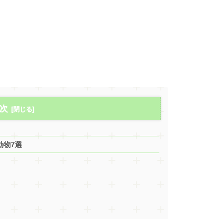
次
動物7選
）