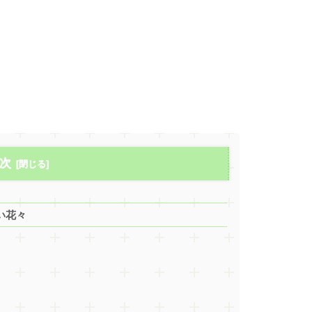
次
い花々