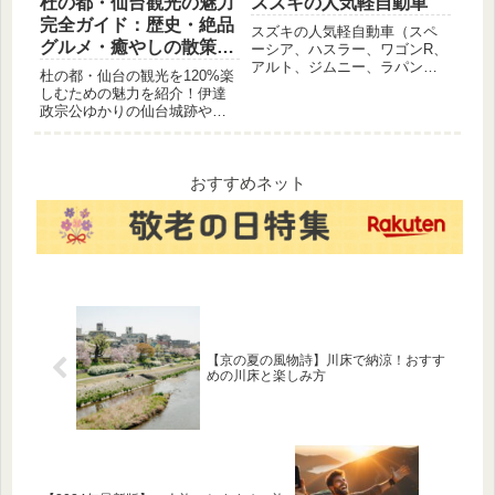
杜の都・仙台観光の魅力
スズキの人気軽自動車
完全ガイド：歴史・絶品
スズキの人気軽自動車（スペ
グルメ・癒やしの散策ス
ーシア、ハスラー、ワゴンR、
アルト、ジムニー、ラパン、
ポットを巡る旅
杜の都・仙台の観光を120%楽
エブリイなど）の魅力と車種
しむための魅力を紹介！伊達
ごとの特徴を画像付きで詳し
政宗公ゆかりの仙台城跡や瑞
く解説。あなたにぴったりの
鳳殿などの歴史名所、牛タ
一台を見つけるための情報が
ン・ずんだなどの絶品グル
満載です。
メ、定禅寺通の美しい並木道
まで。初めての人もリピータ
おすすめネット
ーも必見のブログ記事です。
【京の夏の風物詩】川床で納涼！おすす
めの川床と楽しみ方