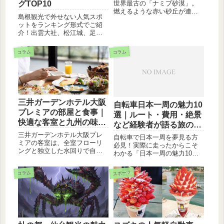
世界最古の「ナミブ砂漠」。
グTOP10
燃えるような赤い砂丘が連な
島根観光で外せない人気スポ
るソッサスフレイや、絵画の
ットをランキング形式でご紹
ようなデッドフレイなど、一
介！出雲大社、松江城、足立
生に一度は見たい絶景ポイン
美術館など、島根の魅力を満
トを詳しく解説。ベストシー
喫できるおすすめスポット
ズンやアクセス、不思議な動
コラム
コラム
TOP10です。
植物の生態まで、旅に役立つ
情報を網羅しています。
三井ガーデンホテル大阪
自転車日本一周の魅力10
プレミアの部屋と食事｜
選｜ルート・費用・絶景
快適な客室と九州の味覚
など経験者が語る旅のリ
で贅沢ステイ
アル
三井ガーデンホテル大阪プレ
自転車で日本一周を夢見る方
ミアの客室は、全室フローリ
必見！実際に走ったからこそ
ングと独立した水回りで自宅
わかる「日本一周の魅力10
のようにくつろげます。朝食
選」を徹底解説。北海道の絶
は九州の郷土料理が楽しめる
景、各地のグルメ、人との出
スポーツ
コラム
和洋食ビュッフェ。最上階の
会い、そして人生観を変える
大浴場と合わせて、心身とも
達成感まで。必要な準備や成
にリラックスできるホテルス
功のポイントも紹介。あなた
テイをお楽しみください。
も一生モノの冒険に出かけま
せんか？