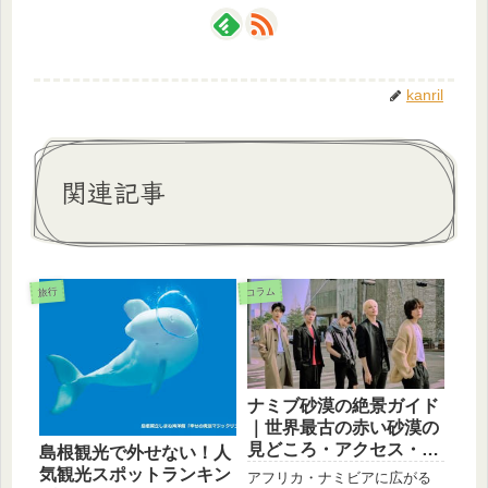
kanril
関連記事
コラム
旅行
ナミブ砂漠の絶景ガイド
｜世界最古の赤い砂漠の
見どころ・アクセス・ベ
島根観光で外せない！人
ストシーズン
気観光スポットランキン
アフリカ・ナミビアに広がる