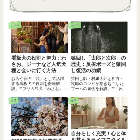
コラム
コラム
看板犬の役割と魅力：わ
猿回し「太郎と次郎」の
さお、ジーナなど人気犬
歴史：反省ポーズと猿回
種と会いに行く方法
し復活の功績
お店や宿の「顔」として活躍
猿回し師・村﨑太郎と相方・
する看板犬の役割を徹底解
次郎のコンビが巻き起こした
説。**ブサカワ犬「わさお」の
ブームの裏側を解説。**「反省
伝説から、宿の看板犬ランキ
ポーズ」**誕生秘話や、文化庁
ング殿堂入り「ジーナ」**ま
芸術祭賞を受賞した偉大な功
生活
健康
で、人気の犬種と会える場所
績、日光さる軍団との関係、
をご紹介。看板犬に会いに行
そして代々受け継がれる「次
く際のマナーも解説します。
郎」の歴史を徹底紹介しま
す。
自分らしく充実！心と体
を整えるライフスタイル