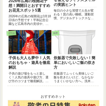
2026年広島の桜開花予
の実践ヒント
想！満開日とおすすすめ
お花見スポット5選
毎日の小さな習慣で人生が変
わる！質の高い睡眠、運動習
2026年の広島の桜開花は3月18
慣、デジタルデトックスな
日頃の予想です！平和記念公
ど、心と体の不調を改善し、
園など広島市内の見頃や、子
充実感を高める実践的なライ
連れで楽しめる穴場スポット
フスタイルヒント集。
を詳しく解説します。お花見
ゲーム
料理
の計画にぜひお役立てくださ
い。
子供も大人も夢中！人気
炊飯器で失敗しない！簡
のおもちゃ・遊具を徹底
単においしいご飯の炊き
解説
方
子供の遊び場をもっと楽し
炊飯器でふっくら美味しいご
く！人気の遊具や遊び方、選
飯を炊きたいけど、なかなか
び方のコツまで徹底解説。子
うまくいかない方へ。洗米か
供の創造性を育むためのヒン
ら炊飯、蒸らしまで、初心者
トがここにあります。
でもできる簡単な手順とコツ
を解説します。
おすすめネット