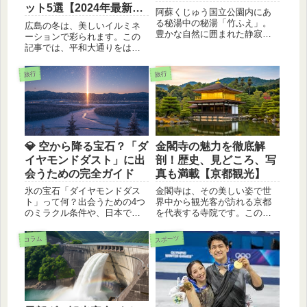
ット5選【2024年最新
阿蘇くじゅう国立公園内にあ
版】
る秘湯中の秘湯「竹ふえ」。
広島の冬は、美しいイルミネ
豊かな自然に囲まれた静寂の
ーションで彩られます。この
中で、阿蘇の絶景と温泉を満
記事では、平和大通りをはじ
喫できる温泉旅館です。
め、みろくの里、広島市植物
公園など、広島でおすすめの
旅行
旅行
イルミネーションスポットを
厳選してご紹介します。幻想
的な光の世界で、ロマンチッ
クなひとときを過ごしません
か？
💎 空から降る宝石？「ダ
金閣寺の魅力を徹底解
イヤモンドダスト」に出
剖！歴史、見どころ、写
会うための完全ガイド
真も満載【京都観光】
氷の宝石「ダイヤモンドダス
金閣寺は、その美しい姿で世
ト」って何？出会うための4つ
界中から観光客が訪れる京都
のミラクル条件や、日本で見
を代表する寺院です。この記
られる場所をわかりやすく解
事では、金閣寺の歴史、見ど
説！スマホで綺麗に撮るため
ころ、そして訪れる際の注意
スポーツ
コラム
の「ちょいコツ」や、極寒に
点などを詳しくご紹介しま
耐える最強の防寒対策もご紹
す。
介します。この冬、神秘的な
絶景を探しに出かけてみませ
んか？