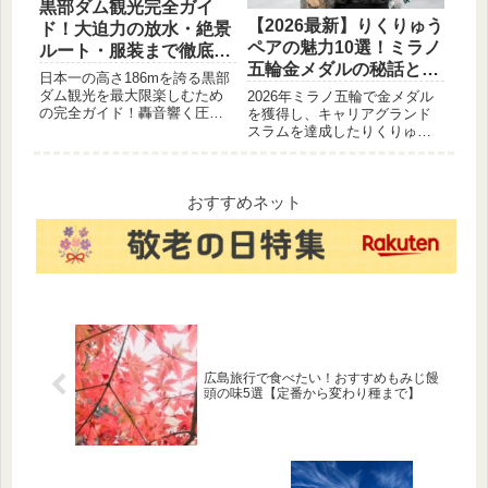
黒部ダム観光完全ガイ
【2026最新】りくりゅう
ド！大迫力の放水・絶景
ペアの魅力10選！ミラノ
ルート・服装まで徹底解
五輪金メダルの秘話と感
説 ポイント:
日本一の高さ186mを誇る黒部
動の軌跡。
ダム観光を最大限楽しむため
2026年ミラノ五輪で金メダル
の完全ガイド！轟音響く圧巻
を獲得し、キャリアグランド
の観光放水から、立山黒部ア
スラムを達成したりくりゅう
ルペンルートの絶景、季節ご
ペア（三浦璃来・木原龍
との見どころや必要な服装・
一）。世界を魅了する高いシ
持ち物まで徹底解説します。
ンクロ率や信頼の絆など、二
2026年の旅行計画に役立つ、
人の魅力を10のポイントで分
おすすめネット
黒部ダムの魅力を余すことな
かりやすく解説します。ファ
くお届けします。
ン必見の感動の軌跡を教えま
すね。
広島旅行で食べたい！おすすめもみじ饅
頭の味5選【定番から変わり種まで】