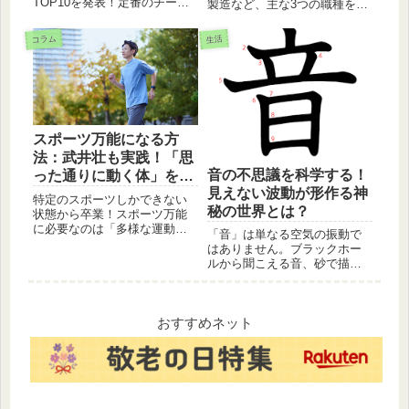
TOP10を発表！定番のチーズ
製造など、主な3つの職種を具
INハンバーグから、熟成赤身
体的に解説します。それぞれ
ステーキ、やわらかヒレステ
の仕事内容や魅力から、「人
コラム
生活
ーキ、希少な熟成ラウンドス
と関わるのが好き」「ものづ
テーキまで、ブッフェ付きで
くりをしたい」といった、あ
おすすめの逸品をランキング
なたの個性や価値観に合う働
形式でご紹介します。
き方を見つけるヒントをお届
けします。
スポーツ万能になる方
法：武井壮も実践！「思
音の不思議を科学する！
った通りに動く体」を作
見えない波動が形作る神
る3つの秘訣とトレーニ
特定のスポーツしかできない
秘の世界とは？
ング
状態から卒業！スポーツ万能
に必要なのは「多様な運動経
「音」は単なる空気の振動で
験」と「身体操作能力」で
はありません。ブラックホー
す。重心始動やコーディネー
ルから聞こえる音、砂で描か
ショントレーニングで、どん
れる幾何学模様、ベートーヴ
な競技にも対応できる万能な
ェンが体験した骨伝導など、
運動能力を効率的に習得する
物理学と心理学の視点から
方法を解説。
「音の不思議」を解き明かし
おすすめネット
ます。見えない波動が世界を
形作る、驚きのメカニズムに
迫ります。