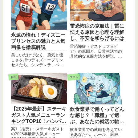
雷恐怖症の克服法｜雷に
怯える原因と心理を理解
永遠の憧れ！ディズニー
し、不安を和らげるには
プリンセスの魅力と人気
雷恐怖症（アストラフォビ
画像を徹底解説
ア）の原因と、日常生活での
美しいだけでなく、勇気と優
具体的な克服方法を解説。な
しさを持つディズニープリン
ぜ雷を怖がるのか、その心理
セスたち。シンデレラ、ベ
を理解し、段階的な慣れやリ
ル、アリエルなど、人気のプ
ラックス法で不安を和らげる
リンセスの魅力と画像をたっ
ヒントを紹介します。雷の音
コラム
料理
ぷりご紹介します。あなたの
が怖いと感じる方はぜひご一
お気に入りのプリンセスを見
読ください。
つけよう！
【2025年最新】ステーキ
飲食業界で働くってどん
ガスト人気メニューラン
な感じ？「職種」で選
キングTOP10！ハンバー
ぶ、あなたの就活の軸の
グ・カットステーキおす
見つけ方 🍽️✨
案1（推奨）: ステーキガスト
飲食業界での就職を考えてい
すめ
の2025年最新人気メニュー
るあなたへ。ホール、厨房、