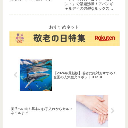
レンジングオイルの選び方か
ント』で話題沸騰！アバンギ
ら使い方までを徹底解説しま
ャルディの強烈なルックス、
す。乾燥肌、脂性肌など、あ
驚異のシンクロ率、そして独
なたの肌質に合ったクレンジ
特なユーモアが世界を魅了す
ングオイルを見つけるための
る秘密を徹底解説します。振
ポイントや、効果的な使い方
付師akane氏による表現の秘密
おすすめネット
を10個のステップでご紹介し
にも迫る。
ます。美肌を目指すなら、ぜ
ひ参考にしてください。
【2024年最新版】若者に絶対おすすめ！
全国の人気観光スポットTOP10
美爪への道！基本のお手入れからセルフ
ネイルまで