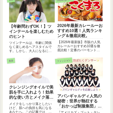
介します。
のか？SNSの影響や教育環境
の変化から見える、現代の子
どもたちのリアルな夢と価値
観を教えますね。
2026年最新カレールーお
【年齢問わずOK！】ツ
すすめ10選！人気ランキ
インテールを楽しむため
ング＆徹底比較。
のヒント
【2026年最新版】市販の人気
ツインテールは、年齢に関係
カレールーおすすめ10選を徹
なく楽しめるヘアスタイルで
底比較！定番のバーモントや
す。しかし、大人になるにつ
ジャワカレーから、スパイス
れて、子供っぽく感じる人も
薫る高級ルー、健康志向の無
いるかもしれません。そこで
ファッション
美容
添加までプロが激選。口コミ
今回は、大人でもツインテー
評価や辛さ順、さらに劇的に
ルを楽しむためのヒントをご
美味しくなる「黄金のブレン
紹介します。画像付きで分か
ド方法」もご紹介します！
りやすく解説しているので、
ぜひ参考にしてみてくださ
い。
クレンジングオイルで美
肌を手に入れよう！効果
アバンギャルディ人気の
的な使い方とメイク落と
秘密：世界が熱狂する
し手順
メイクをしっかり落としたい
「おかっぱ制服集団」の
けど、肌への負担も気になる
正体
あなたへ。この記事では、ク
『アメリカズ・ゴット・タレ