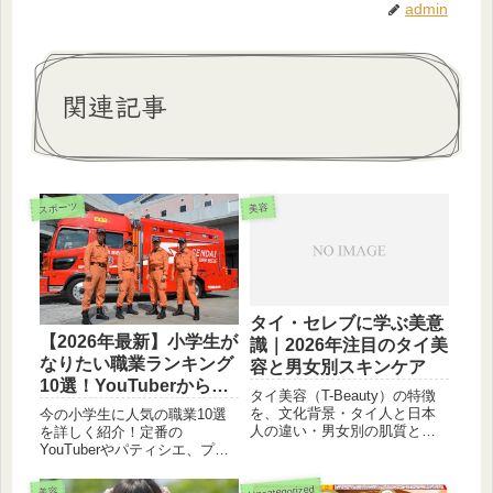
admin
関連記事
スポーツ
美容
タイ・セレブに学ぶ美意
【2026年最新】小学生が
識｜2026年注目のタイ美
なりたい職業ランキング
容と男女別スキンケア
10選！YouTuberから意
タイ美容（T-Beauty）の特徴
外な「会社員」まで人気
を、文化背景・タイ人と日本
今の小学生に人気の職業10選
の理由を解説
人の違い・男女別の肌質と目
を詳しく紹介！定番の
的から解説。2026年注目トレ
YouTuberやパティシエ、プロ
ンドと、日本人が取り入れる
スポーツ選手に加え、なぜ今
際の注意点もわかりやすく紹
「会社員」が注目されている
Uncategorized
美容