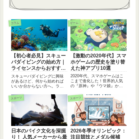
コラム
ゲーム
【激動の2020年代】スマ
【初心者必見】スキュー
ホゲームの歴史を塗り替
バダイビングの始め方｜
えた神アプリ10選
ライセンスからおすすめ
スポットまで解説
2020年代、スマホゲームはこ
スキューバダイビングに興味
こまで進化した！世界的人気
があるけど、何から始めれば
の『原神』や『ウマ娘』か
いいか分からない方へ。ライ
ら、最新の『ポケポケ』ま
センス取得方法から、費用、
で、時代を彩る10作品を詳し
必要な器材、初心者におすす
スポーツ
スポーツ
く解説。トレンドの変遷が分
めの国内スポット（沖縄・慶
かります。
良間、串本、伊豆）まで、ダ
イビングデビューに必要な情
報を全て解説します。
日本のバイク文化を深掘
2026冬季オリンピック：
り！ 人気メーカーから最
注目競技とメダル候補