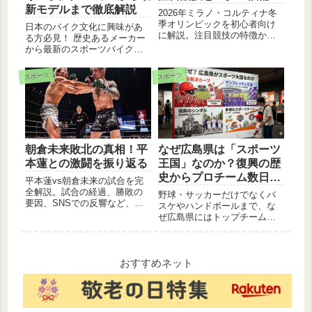
新モデルまで徹底解説
2026年ミラノ・コルティナ冬
季オリンピックを初心者向け
日本のバイク文化に興味があ
に解説。注目競技の特徴か
る方必見！ 歴史あるメーカー
ら、日本代表のメダル候補、
から最新のスポーツバイクま
家族や子どもと楽しめる競
で、幅広く日本のバイクの魅
技、一人でじっくり観戦した
力をご紹介します。人気車種
スポーツ
スポーツ
い競技まで分かりやすくまと
ランキングや、初心者向けの
めました。テレビ観戦がもっ
選び方も解説。
と楽しくなるガイドです。
朝倉未来敗北の真相！平
なぜ広島県は「スポーツ
本蓮との激闘を振り返る
王国」なのか？復興の歴
史からプロチーム数日本
平本蓮vs朝倉未来の試合を完
一の秘密まで解説
全解説。試合の経過、勝敗の
野球・サッカーだけでなくバ
要因、SNSでの反響など、あ
スケやハンドボールまで、な
らゆる角度から深掘り。
ぜ広島県にはトップチームが
集結しているのか？戦後復興
の象徴「カープ」の樽募金か
ら、最新スタジアム「エディ
オンピースウイング広島」ま
おすすめネット
で。市民と行政が三位一体で
築き上げた「スポーツ大国」
の正体を5つの視点で深掘りし
ます。