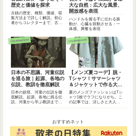
歴史と価値を探求
大な自然：広大な風景、
開放感を表現
古銭の歴史、種類、価値、収
集方法まで詳しく解説。初心
ハンドルを握る手に伝わる振
者からコレクターまで、古銭
動が、心臓を鼓動させる：一
の魅力を余すところなくお伝
体感、興奮を表現
えします
Uncategorized
Uncategorized
日本の不思議、河童伝説
【メンズ夏コーデ】脱・
を巡る旅｜起源、各地の
Tシャツ！サマーシャツ
伝説、教訓を徹底解説
＆ジャケットで作る大人
の涼感スタイル
日本の妖怪、河童の伝説を徹
夏のメンズファッションはTシ
底解説。起源、各地に残る伝
ャツ1枚でラフになりがち。こ
説、河童から学ぶ教訓まで、
の記事では、涼しさと大人っ
河童伝説の魅力を深掘りしま
ぽさを両立する「サマーシャ
す。河童伝説の旅に出かけま
ツ」と「サマージャケット」
せんか？
の選び方・着こなし術を徹底
解説。素材やサイズのコツを
おすすめネット
押さえて、ワンランク上の夏
コーデを楽しみましょう！