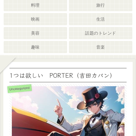
料理
旅行
映画
生活
美容
話題のトレンド
趣味
音楽
1つは欲しい PORTER（吉田カバン）
Uncategorized