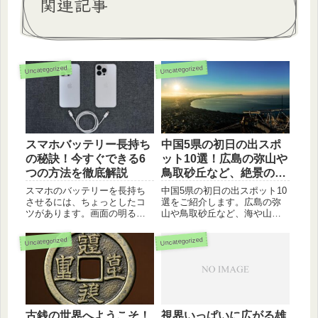
関連記事
Uncategorized
Uncategorized
スマホバッテリー長持ち
中国5県の初日の出スポ
の秘訣！今すぐできる6
ット10選！広島の弥山や
つの方法を徹底解説
鳥取砂丘など、絶景の初
日の出を眺めよう
スマホのバッテリーを長持ち
中国5県の初日の出スポット10
させるには、ちょっとしたコ
選をご紹介します。広島の弥
ツがあります。画面の明るさ
山や鳥取砂丘など、海や山、
調整、不要なアプリの終了、
歴史を感じられる絶景スポッ
位置情報サービスのオフな
トばかりです。ぜひ、ご自身
Uncategorized
Uncategorized
ど、今すぐできる5つの方法を
のお気に入りのスポットを探
徹底解説します。バッテリー
してみてください。
交換までの期間を延ばし、ス
マホを快適に長く使いましょ
う！
古銭の世界へようこそ！
視界いっぱいに広がる雄