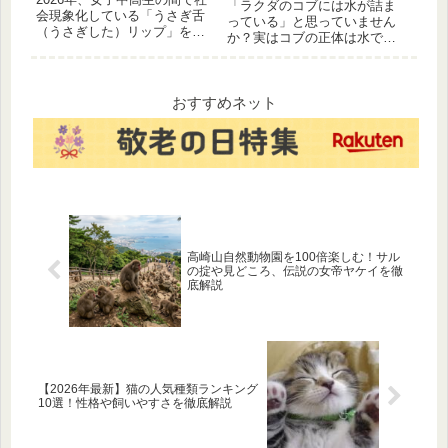
いを徹底解説！
「ラクダのコブには水が詰ま
会現象化している「うさぎ舌
っている」と思っていません
（うさぎした）リップ」を深
か？実はコブの正体は水では
掘り！ロムアンドやセザンヌ
なく「脂肪」です。この記事
等の神アイテムから、学校で
では、過酷な砂漠を生き抜く
もバレない“めろい”粘膜色の塗
ラクダの不思議な身体の仕組
り方まで解説。なぜ今、儚げ
みを詳しく解説。さらに、フ
おすすめネット
なベビーピンクが最強なの
タコブラクダとヒトコブラク
か、その理由に迫ります。
ダの生息地の違いや耐寒性の
差、健康状態で見え方が変わ
るコブの秘密まで、
高崎山自然動物園を100倍楽しむ！サル
の掟や見どころ、伝説の女帝ヤケイを徹
底解説
【2026年最新】猫の人気種類ランキング
10選！性格や飼いやすさを徹底解説