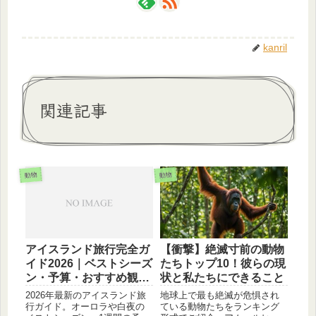
kanril
関連記事
動物
動物
アイスランド旅行完全ガ
【衝撃】絶滅寸前の動物
イド2026｜ベストシーズ
たちトップ10！彼らの現
ン・予算・おすすめ観光
状と私たちにできること
スポットを解説
2026年最新のアイスランド旅
地球上で最も絶滅が危惧され
行ガイド。オーロラや白夜の
ている動物たちをランキング