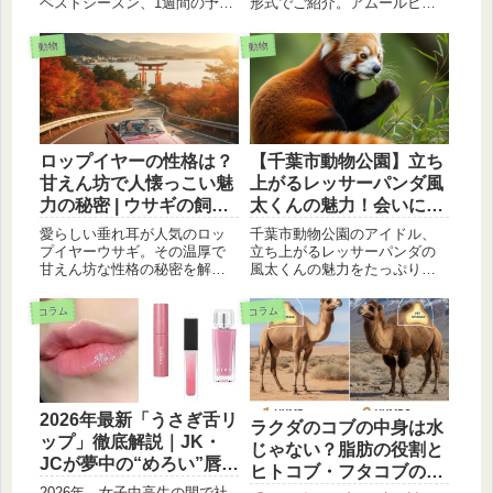
ベストシーズン、1週間の予算
形式でご紹介。アムールヒョ
目安、ブルーラグーン等の必
ウ、スマトラオランウータン
見スポットを分かりやすく解
など、美しい命が危機に瀕し
動物
動物
説。8月の皆既日食に向けた注
ています。彼らの現状を知
意点や物価、服装など、初め
り、私たちにできることを考
ての個人旅行でも安心な情報
えましょう。
を凝縮してお届けします。
ロップイヤーの性格は？
【千葉市動物公園】立ち
甘えん坊で人懐っこい魅
上がるレッサーパンダ風
力の秘密 | ウサギの飼い
太くんの魅力！会いに行
方
こう
愛らしい垂れ耳が人気のロッ
千葉市動物公園のアイドル、
プイヤーウサギ。その温厚で
立ち上がるレッサーパンダの
甘えん坊な性格の秘密を解説
風太くんの魅力をたっぷりご
します。飼い主さんとの関係
紹介！なぜ立ち上がるの？家
を深めるためのポイントもご
族は？風太くんに会いに行き
コラム
コラム
紹介。
たくなる情報満載のブログで
す。
2026年最新「うさぎ舌リ
ラクダのコブの中身は水
ップ」徹底解説｜JK・
じゃない？脂肪の役割と
JCが夢中の“めろい”唇の
ヒトコブ・フタコブの違
作り方
2026年、女子中高生の間で社