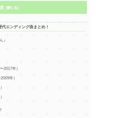
次
歴代エンディング曲まとめ！
ぽん』
2017年）
2009年）
年）
年）
？