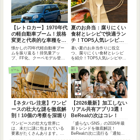
ょう。
す。飼う予定がない方でも心
が温まる、ロップイヤーが日
常に添えてくれる「癒やし」
の魔法について綴ったブログ
記事です。
【レトロカー】1970年代
夏のお弁当：腐りにくい
の軽自動車ブーム！規格
食材とレシピで快適ラン
変更と代表的な車種を画
チ！TOP5人気レシピ大
像で紹介
公開！時短＆簡単＆長時
懐かしの70年代軽自動車ブー
暑い夏のお弁当作りに役立
間持ちもOK！
ムを振り返る！排気量アッ
つ、腐りにくい食材とレシピ
プ、FF化、クーペモデル登場
を紹介！TOP5人気レシピや、
など、進化の時代を代表する
時短・簡単な調理方法、長時
スズキ、ダイハツ、ホンダ、
間持ちにするコツも詳しく解
ゲーム
生活
三菱、マツダの個性的な車種
説。画像付きでわかりやすく
を画像と共に解説します
説明しているので、ぜひ参考
にしてみてください。
【ネタバレ注意】ワンピ
【2026最新】加工しない
ースの壮大な謎を徹底解
リアル共有アプリ3選！
剖！10個の考察を深堀り
BeRealの次はコレ！
ワンピースの壮大な世界に
「盛らないSNS」の2026年最
は、未だに謎に包まれている
新トレンドを徹底解説！
要素がたくさんあります。こ
BeRealの次に流行る「通知に
の記事では、麦わらの一味の
縛られない」リアル共有アプ