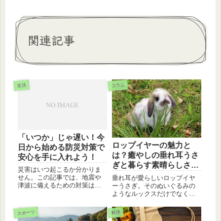
関連記事
コラム
生活
「いつか」じゃ遅い！今
ロップイヤーの魅力と
日から始める防災対策で
は？癒やしの垂れ耳うさ
安心を手に入れよう！
ぎと暮らす素晴らしさを
災害はいつ起こるか分かりま
徹底解説
せん。この記事では、地震や
垂れ耳が愛らしいロップイヤ
津波に備えるための対策はも
ーうさぎ。そのぬいぐるみの
ちろん、豪雨や豪雪への備え
ようなルックスだけでなく、
についても詳しく解説。今す
穏やかな性格や豊かな感情表
ぐできるアクションで、大切
現など、人々を虜にする素晴
スポーツ
料理
な家族の命と財産を守りまし
らしさを詳しくお教えしま