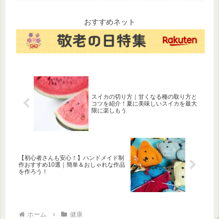
冒険から世界の謎まで、ワン
リや、Instagramの新機能
ピースをもっと深く楽しむた
「Instants」など、今すぐ使い
めの10個の考察をまとめまし
たい注目アプリを厳選してご
おすすめネット
た。ワンピースファン必見で
紹介します。
す！
スイカの切り方｜甘くなる種の取り方と
コツを紹介！夏に美味しいスイカを最大
限に楽しもう
【初心者さんも安心！】ハンドメイド制
作おすすめ10選｜簡単＆おしゃれな作品
を作ろう！
ホーム
健康