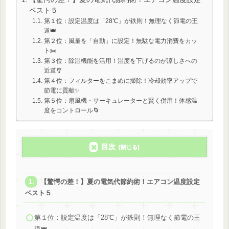
ベスト５
第１位：設定温度は「28℃」が鉄則！無理なく節電の王
道👑
第２位：風量を「自動」に設定！無駄な電力消費をカッ
ト✂️
第３位：除湿機能を活用！湿度を下げるのが涼しさへの
近道🎐
第４位：フィルターをこまめに掃除！冷却効率アップで
節電に貢献✨
第５位：扇風機・サーキュレーターと賢く併用！体感温
度をコントロール🌀
目次
【驚愕の差！】夏の電気代節約術！エアコン温度設定
ベスト５
第１位：設定温度は「28℃」が鉄則！無理なく節電の王
道👑