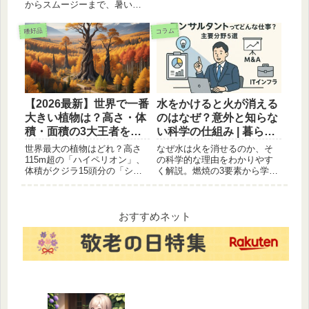
からスムージーまで、暑い日
にぴったりの人気ドリンクを
画像付きでご紹介。水分補給
嗜好品
コラム
にもリフレッシュにも最適
な、夏のおすすめドリンクを
見つけてください。
【2026最新】世界で一番
水をかけると火が消える
大きい植物は？高さ・体
のはなぜ？意外と知らな
積・面積の3大王者を徹
い科学の仕組み | 暮らし
底比較！
の豆知識
世界最大の植物はどれ？高さ
なぜ水は火を消せるのか、そ
115m超の「ハイペリオン」、
の科学的な理由をわかりやす
体積がクジラ15頭分の「シャ
く解説。燃焼の3要素から学ぶ
ーマン将軍の木」、面積が東
水の「冷却効果」と「窒息効
京ドーム9個分の「パンド」を
果」の仕組みを知って、暮ら
詳しく解説！2026年現在の最
しの安全に役立てましょう。
新データに基づき、地球が生
おすすめネット
んだ巨大植物の驚愕のスケー
ルに迫ります。