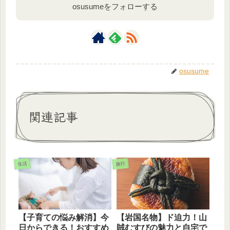
osusumeをフォローする
osusume
関連記事
生活
旅行
【子育ての悩み解消】今
【岩国名物】ド迫力！山
日からできる！おすすめ
賊むすびの魅力と自宅で