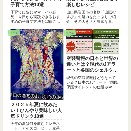
子育て方法10選
楽しむレシピ
子育てに悩むママ・パパ必
山口県岩国市の名物「山賊む
見！今日から実践できるおす
すび」の魅力をたっぷりご紹
すめの子育て方法を10個ご紹
介！その大きさと豊富な具
介。子供との時間を笑顔で過
材、生まれたルーツ、そして
ごすヒントが満載！
お家で楽しめる簡単レシピま
コラム
コラム
で詳しく解説します。
空襲警報の日本と世界の
違いとは？現代のJアラ
ートと各国のシェルター
事情
現代の空襲警報はどうなって
いる？日本のJアラート（国民
保護サイレン）の仕組みや避
難行動と、ウクライナやイス
ラエル、スイスなど世界の最
新事情を徹底比較。インフラ
２０２５年夏に飲みた
や市民の意識における「決定
い！ひんやり美味しい人
的な3つの違い」を分かりやす
く解説します。
気ドリンク10選
今年の夏は何を飲む？レモネ
ード、アイスコーヒー、麦茶