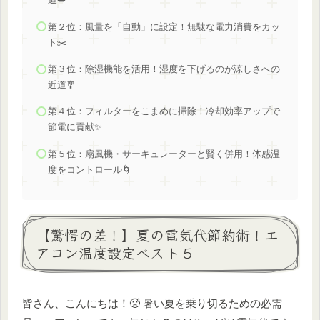
第２位：風量を「自動」に設定！無駄な電力消費をカッ
ト✂️
第３位：除湿機能を活用！湿度を下げるのが涼しさへの
近道🎐
第４位：フィルターをこまめに掃除！冷却効率アップで
節電に貢献✨
第５位：扇風機・サーキュレーターと賢く併用！体感温
度をコントロール🌀
【驚愕の差！】夏の電気代節約術！エ
アコン温度設定ベスト５
皆さん、こんにちは！🥵 暑い夏を乗り切るための必需