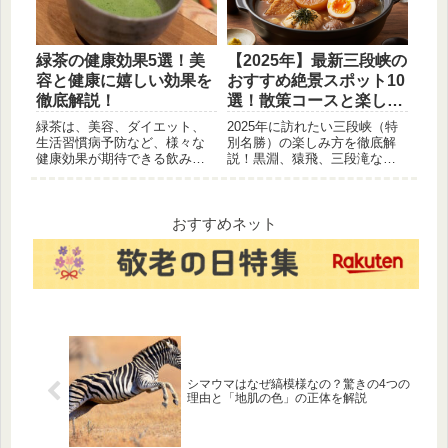
考にしてみてください。
ましょう！
緑茶の健康効果5選！美
【2025年】最新三段峡の
容と健康に嬉しい効果を
おすすめ絶景スポット10
徹底解説！
選！散策コースと楽しみ
方ガイド
緑茶は、美容、ダイエット、
2025年に訪れたい三段峡（特
生活習慣病予防など、様々な
別名勝）の楽しみ方を徹底解
健康効果が期待できる飲み物
説！黒淵、猿飛、三段滝な
です。この記事では、緑茶の5
ど、外せない五大景観を含む
つの健康効果を科学的根拠に
おすすめスポット10選をご紹
基づいて詳しく解説します。
介。初心者向けの人気散策コ
毎日の習慣に緑茶を取り入れ
ースも掲載しています。
おすすめネット
て、健康な体を目指しましょ
う。
シマウマはなぜ縞模様なの？驚きの4つの
理由と「地肌の色」の正体を解説