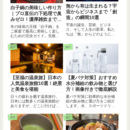
無から有は生まれる？宇
白子鍋の美味しい作り方
宙からビジネスまで「創
｜プロ直伝の下処理で臭
造」の瞬間10選
みゼロ！濃厚雑炊まで完
全解説
宇宙の誕生、芸術、ビジネ
冬の味覚の王様「白子鍋」を
ス、そして人生の変革。私た
ご家庭で最高に美味しく楽し
ちは「無」からどのようにし
むための完全ガイド。失敗し
て「有」を生み出しているの
ない真鱈（まだら）の白子の
でしょうか？この記事では、
選び方から、生臭さを完全に
旅行
旅行
科学的視点やクリエイティブ
消す丁寧な下処理のコツ、相
な思考法を通して、無という
性抜群の具材、そして旨味が
「可能性の宝庫」から何かを
凝縮されたシメの濃厚雑炊レ
創り出す10の瞬間を紐解きま
シピまで詳しく教えますね。
す。
【至福の温泉旅】日本の
【夏バテ対策】おすすめ
人気温泉旅館10選！絶景
水分補給の飲み物と選び
と美食を堪能
方！画像付きで徹底解説
日々の疲れを癒す温泉旅行。
夏バテ対策に効果的な水分補
日本には数多くの温泉旅館が
給の飲み物と選び方をご紹介
ありますが、どこに行けば良
します。水、スポーツドリン
いのか迷ってしまいますよ
ク、麦茶、ハーブティーな
ね。そこで今回は、日本全国
ど、それぞれのメリットとデ
美容
旅行
の人気温泉旅館を10選ご紹介
メリットを画像付きで解説し
します。絶景と美食を楽しめ
ます。自分に合った飲み物を
る旅館ばかりなので、ぜひ参
見つけて、暑い夏を乗り切り