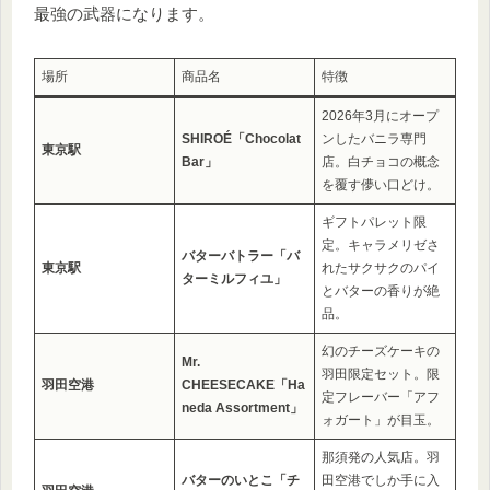
最強の武器になります。
場所
商品名
特徴
2026年3月にオープ
SHIROÉ「Chocolat
ンしたバニラ専門
東京駅
Bar」
店。白チョコの概念
を覆す儚い口どけ。
ギフトパレット限
定。キャラメリゼさ
バターバトラー「バ
東京駅
れたサクサクのパイ
ターミルフィユ」
とバターの香りが絶
品。
幻のチーズケーキの
Mr.
羽田限定セット。限
羽田空港
CHEESECAKE「Ha
定フレーバー「アフ
neda Assortment」
ォガート」が目玉。
那須発の人気店。羽
バターのいとこ「チ
田空港でしか手に入