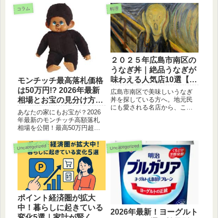
コラム
料理
２０２５年広島市南区の
うなぎ丼｜絶品うなぎが
味わえる人気店10選【画
モンチッチ最高落札価格
像付き】
は50万円!? 2026年最新
広島市南区で美味しいうなぎ
相場とお宝の見分け方3
丼を探している方へ。地元民
にも愛される名店から、こだ
選
あなたの家にもお宝が？2026
わりの名物を提供するお店ま
年最新のモンチッチ高額落札
で、特におすすめのうなぎ丼
相場を公開！最高50万円超え
店を10軒厳選しました。各店
の伝説級モデルから、数万円
の画像とともに、お店選びに
で売れる「青い目」の見分け
役立つ情報をお届けします。
Uncategorized
Uncategorized
方、マイケル・ジャクソン等
の人気コラボまで徹底解説。
フリマアプリで売る前にチェ
ックすべき3つの絶対条件と
は？
ポイント経済圏が拡大
中！暮らしに起きている
2026年最新！ヨーグルト
変化5選｜家計が賢くな