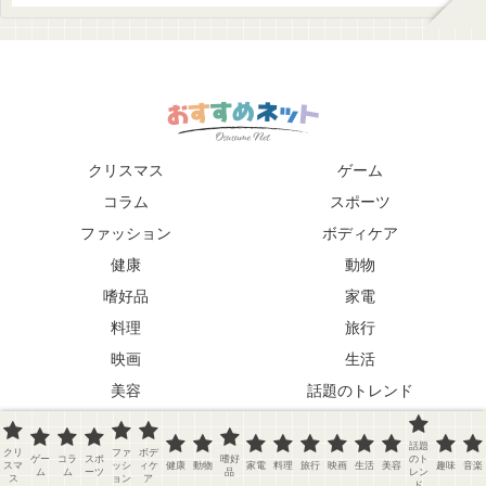
クリスマス
ゲーム
コラム
スポーツ
ファッション
ボディケア
健康
動物
嗜好品
家電
料理
旅行
映画
生活
美容
話題のトレンド
趣味
音楽
話題
クリ
ファ
ボデ
Copyright © 2026 おすすめネット
ゲー
コラ
スポ
嗜好
のト
スマ
ッシ
ィケ
健康
動物
家電
料理
旅行
映画
生活
美容
趣味
音楽
ム
ム
ーツ
品
レン
ス
ョン
ア
ド