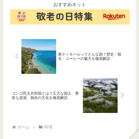
します。
やかな緑と独特の風味が食卓
おすすめネット
を彩り続けています。その魅
力を10個のポイントに凝縮し
てご...
東ティモールってどんな国？歴史・観
光・コーヒーの魅力を徹底解説
コンゴ民主共和国とは？広大な国土、豊
富な資源、独自の文化を徹底解説
ホーム
料理