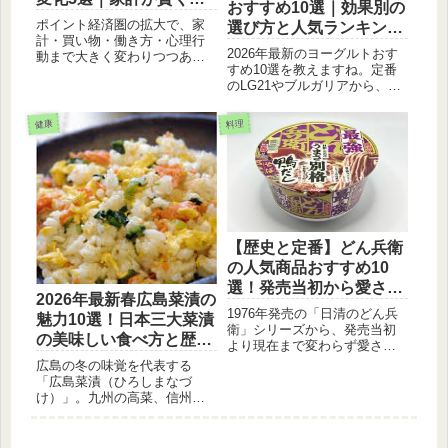
おすすめ10選｜効果別の
る新常識
ポイント経済圏の拡大で、家
選び方と人気ランキン
計・買い物・働き方・心理行
グ。
2026年最新のヨーグルトおす
動まで大きく変わりつつある
すめ10選を教えますね。定番
今。節約効果や行動変化、企
のLG21やブルガリアから、高
業側のメリットとリスクな
タンパクなオイコス、話題の
ど、暮らしに起きている10の
岩泉ヨーグルトまで、味・食
影響を丁寧に解説します。
健康
料理
感・健康効果を徹底比較。ダ
イエットや腸活など、目的に
ぴったりの一品が必ず見つか
ります。
【歴史と定番】どん兵衛
の人気商品おすすめ10
選！発売当初から愛され
2026年最新春広島菜漬の
るロングセラーの秘密
1976年発売の「日清のどん兵
魅力10選！日本三大菜漬
衛」シリーズから、発売当初
の美味しい食べ方と歴
より現在まで変わらず愛され
史。
る定番人気商品10選を徹底紹
広島の冬の味覚を代表する
介。きつねうどん・天ぷらそ
「広島菜漬（ひろしまなづ
ばをはじめ、鴨だしや特盛サ
け）」。九州の高菜、信州の
イズなど、和風カップ麺の歴
野沢菜と並び、「日本三大菜
史を作ったロングセラーを東
漬」の一つに数えられる逸品
西のつゆの秘密と共にご紹介
です。2026年現在も、その鮮