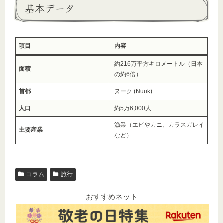
基本データ
項目
内容
約216万平方キロメートル（日本
面積
の約6倍）
首都
ヌーク (Nuuk)
人口
約5万6,000人
漁業（エビやカニ、カラスガレイ
主要産業
など）
コラム
旅行
おすすめネット