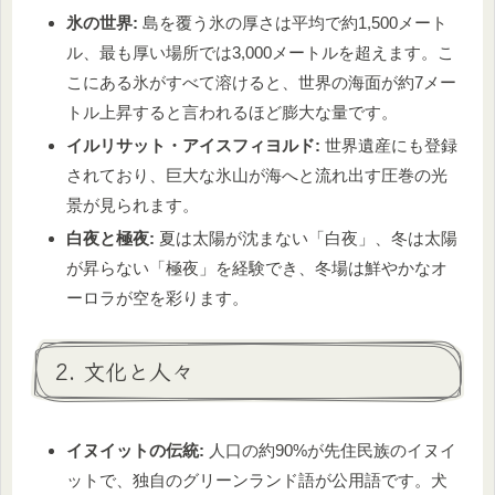
氷の世界:
島を覆う氷の厚さは平均で約1,500メート
ル、最も厚い場所では3,000メートルを超えます。こ
こにある氷がすべて溶けると、世界の海面が約7メー
トル上昇すると言われるほど膨大な量です。
イルリサット・アイスフィヨルド:
世界遺産にも登録
されており、巨大な氷山が海へと流れ出す圧巻の光
景が見られます。
白夜と極夜:
夏は太陽が沈まない「白夜」、冬は太陽
が昇らない「極夜」を経験でき、冬場は鮮やかなオ
ーロラが空を彩ります。
2. 文化と人々
イヌイットの伝統:
人口の約90%が先住民族のイヌイ
ットで、独自のグリーンランド語が公用語です。犬