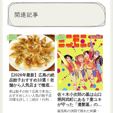
関連記事
コラム
コラム
【2026年最新】広島の絶
品餃子おすすめ10選！老
舗から人気店まで徹底紹
介
実は餃子の街？広島で本当に
佐々木小次郎の墓は山口
おすすめしたい人気の餃子店
県阿武町にある？妻ユキ
10選を詳しくご紹介！行列必
至の老舗「清ちゃん」から、
が守った「遺髪墓」の伝
地元で愛される人気チェー
説とアクセスを解説
巌流島の決闘で敗れた剣豪・
ン、バルスタイルまで、お店