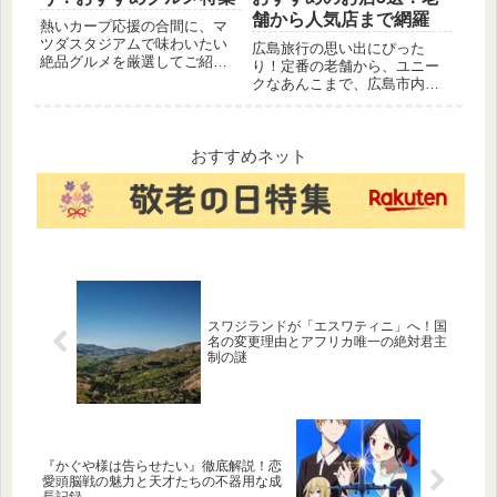
舗から人気店まで網羅
熱いカープ応援の合間に、マ
ツダスタジアムで味わいたい
広島旅行の思い出にぴった
絶品グルメを厳選してご紹
り！定番の老舗から、ユニー
介！選手も愛する老舗店か
クなあんこまで、広島市内で
ら、ユニークな広島風アレン
もみじ饅頭が人気のお店を厳
ジまで、必食メニューが盛り
選して5つ紹介します。
沢山。広島旅行や観戦の際に
は、ぜひ参考にしてみてくだ
おすすめネット
さい。
スワジランドが「エスワティニ」へ！国
名の変更理由とアフリカ唯一の絶対君主
制の謎
『かぐや様は告らせたい』徹底解説！恋
愛頭脳戦の魅力と天才たちの不器用な成
長記録