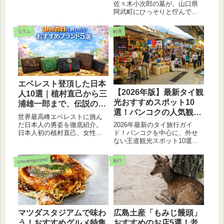
佐々木小次郎の墓が、山口県
ごとの特徴や人気メニューを
阿武町にひっそりと佇んでい
厳選しました。広島旅行や今
るのをご存知ですか？妻ユキ
夜のディナー選びにぜひお役
が夫の遺髪を抱いて逃れ、建
立てください。
コラム
料理
立したと伝えられる伝説の
地。墓石に刻まれた名前の秘
密や、キリシタンにまつわる
背景、現地へのアクセス方法
を詳しく紹介します。
エベレスト登頂した日本
【2026年版】最新タイ観
人10選｜植村直己から三
光おすすめスポット10
浦雄一郎まで、伝説の挑
選！バンコクの人気観光
戦者たち
世界最高峰エベレストに挑ん
地を厳選紹介。
だ日本人の勇姿を徹底紹介。
2026年最新のタイ旅行ガイ
日本人初の植村直己、女性初
ド！バンコクを中心に、外せ
の田部井淳子、80歳で登頂し
ない王道観光スポット10選を
た三浦雄一郎、環境を守る野
厳選しました。エメラルド寺
口健など、歴史を塗り替えた
院やアユタヤ遺跡などの歴史
Uncategorized
旅行
10人の挑戦。命を懸けた登頂
的名所から、話題の絶景スポ
記録と、胸を打つ情熱のスト
ットまで、初めてのタイ旅行
ーリーを
でも役立つ情報を詳しく解説
します。
マツダスタジアムで味わ
広島土産「もみじ饅頭」
う！おすすめグルメ特集
おすすめのお店5選！老