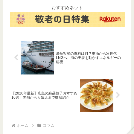
日本中が熱狂した衝撃のサプ
やふさわしい着用シーン
ライズや、涙の名シーンを詳
（TPO）、見分け方のポイン
おすすめネット
しく解説します。紅白の感動
トを詳しく紹介します。「ど
をもう一度振り返りたい方は
の着物を着ればいいの？」と
必見です！
迷った時の参考にしてくださ
い。
豪華客船の燃料は何？重油から次世代
LNGへ、海の王者を動かすエネルギーの
秘密
【2026年最新】広島の絶品餃子おすすめ
10選！老舗から人気店まで徹底紹介
ホーム
コラム