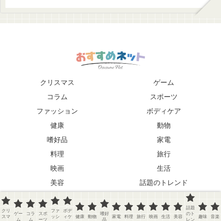
クリスマス
ゲーム
コラム
スポーツ
ファッション
ボディケア
健康
動物
嗜好品
家電
料理
旅行
映画
生活
美容
話題のトレンド
趣味
音楽
話題
クリ
ファ
ボデ
Copyright © 2026 おすすめネット
ゲー
コラ
スポ
嗜好
のト
スマ
ッシ
ィケ
健康
動物
家電
料理
旅行
映画
生活
美容
趣味
音楽
ム
ム
ーツ
品
レン