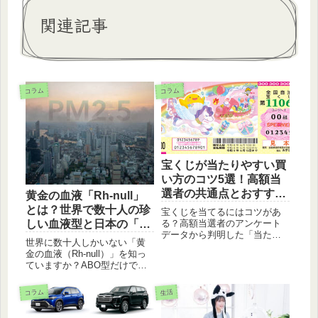
関連記事
コラム
コラム
宝くじが当たりやすい買
い方のコツ5選！高額当
選者の共通点とおすすめ
黄金の血液「Rh-null」
の吉日を解説
とは？世界で数十人の珍
宝くじを当てるにはコツがあ
る？高額当選者のアンケート
しい血液型と日本の「稀
データから判明した「当たり
血」事情
世界に数十人しかいない「黄
やすい人」の共通点や、当選
金の血液（Rh-null）」を知っ
確率をアップさせる「縦バ
ていますか？ABO型だけでは
ラ」などの賢い買い方を徹底
ない、ボンベイ型や日本人に
解説。さらに運気を呼び込む
特有の「稀血（まれけつ）」
保管場所や、金運が上がる最
コラム
生活
など、驚きの希少血液型を詳
強の開運日（一粒万倍日・天
しく解説。輸血の仕組みやRh
赦日）についても詳しく紹介