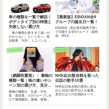
マイナスの世界的な割合な
します。
ど、知っておきたい医学の雑
学をお届けします。
車の種類を一覧で解説！
【最新版】EBiDAN全9
ボディタイプ別の特徴と
グループの誕生日一覧！
失敗しない選び方
EBiDAN（恵比寿学園男子部）
で活躍する全9グループ（超特
「車の種類が多すぎて違いが
急、M!LK、
わからない」という方へ。軽
SUPER★DRAGONなど）のメ
自動車、SUV、ミニバンな
ンバーカラーと誕生日を一覧
ど、主要なボディタイプの特
で分かりやすくまとめまし
徴やメリットを分かりやすく
ファッション
ファッション
た！公式個人メンカラの有無
比較解説します。あなたのラ
やグループカラーも徹底解
イフスタイルに最適な一台を
説。推しのプロフィールを確
見つけるためのガイドとして
認して、日々の推し活・オタ
ご活用ください。
活に役立てましょう！
NHK紅白歌合戦を彩った
（網羅性重視）： 着物の
伝説の歌手10選
種類一覧｜格の違いやシ
ーン別の選び方、見分け
NHK紅白歌合戦の歴史に刻ま
方をわかりやすく解説
れた伝説の歌手10人を厳選。
着物の種類を「礼装・中礼
美空ひばりの圧倒的オーラ、
装・普段着」の3グループに分
安室奈美恵のラストステー
けて徹底解説。振袖、留袖、
ジ、そして2025年をもって勇
訪問着からカジュアルな小
退を発表した郷ひろみまで。
紋、紬まで、それぞれの特徴