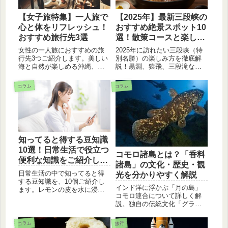
【女子旅特集】一人旅で
【2025年】最新三段峡の
心と体をリフレッシュ！
おすすめ絶景スポット10
おすすめ旅行先3選
選！散策コースと楽しみ
方ガイド
女性の一人旅におすすめの旅
2025年に訪れたい三段峡（特
行先3つご紹介します。美しい
別名勝）の楽しみ方を徹底解
海と自然が楽しめる沖縄、歴
説！黒淵、猿飛、三段滝な
史と文化を感じられる京都、
ど、外せない五大景観を含む
雄大な自然と美味しいグルメ
おすすめスポット10選をご紹
コラム
コラム
が魅力の北海道。それぞれの
介。初心者向けの人気散策コ
旅行先のおすすめポイント、
ースも掲載しています。
観光スポット、おすすめの宿
泊施設をご紹介します。
知ってると得する豆知識
10選！日常生活で役立つ
コモロ諸島とは？「香料
便利な知識をご紹介しま
諸島」の文化・歴史・観
す
日常生活の中で知ってると得
光を分かりやすく解説
する豆知識を、10個ご紹介し
インド洋に浮かぶ「月の島」
ます。レモンの皮を水に浸け
コモロ連合について詳しく解
ると腐りにくくなる、卵を冷
説。独自の伝統文化「グラン
蔵庫に入れると殻が割れやす
ド・マリアージュ」や、イラ
くなるなど、意外と知らない
ンイラン・バニラの香料生
豆知識ばかりです。ぜひ、日
コラム
旅行