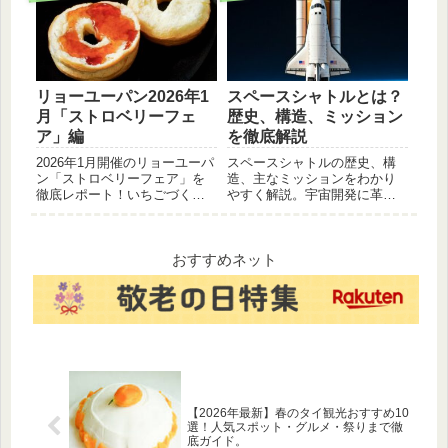
産、シーラカンスとの関わり
常生活の中で活用してみてく
など、コモロの魅力を網羅。
ださい。
地理的な特徴から歴史背景ま
で、この記事1つで丸わかりで
す。
リョーユーパン2026年1
スペースシャトルとは？
月「ストロベリーフェ
歴史、構造、ミッション
ア」編
を徹底解説
2026年1月開催のリョーユーパ
スペースシャトルの歴史、構
ン「ストロベリーフェア」を
造、主なミッションをわかり
徹底レポート！いちごづくし
やすく解説。宇宙開発に革命
の新作パンの中から、特にお
を起こした有人宇宙船のすべ
すすめの商品を実食レビュ
てを網羅。
ー。カロリーや販売期間、実
際に食べた感想など、いちご
おすすめネット
好き必見の情報をブログでお
届けします。
【2026年最新】春のタイ観光おすすめ10
選！人気スポット・グルメ・祭りまで徹
底ガイド。