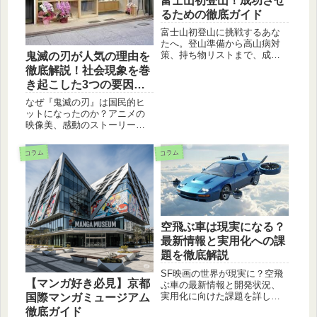
富士山初登山！成功させ
るための徹底ガイド
富士山初登山に挑戦するあな
たへ。登山準備から高山病対
策、持ち物リストまで、成功
鬼滅の刃が人気の理由を
するための情報を網羅。初心
徹底解説！社会現象を巻
者でも安心の完全ガイドで、
き起こした3つの要因と
最高の思い出を作りましょ
は？
う！
なぜ『鬼滅の刃』は国民的ヒ
ットになったのか？アニメの
映像美、感動のストーリー、
そして社会現象を巻き起こし
た秘密を、努力・友情・愛と
コラム
コラム
いった普遍的なテーマから徹
底分析します。無限列車編が
大ヒットした背景も解説。
空飛ぶ車は現実になる？
最新情報と実用化への課
題を徹底解説
SF映画の世界が現実に？空飛
【マンガ好き必見】京都
ぶ車の最新情報と開発状況、
実用化に向けた課題を詳しく
国際マンガミュージアム
解説します。空飛ぶ車の種
徹底ガイド