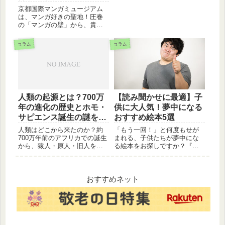
類、メリット、未来について
京都国際マンガミュージアム
知りたい方は必見です。
は、マンガ好きの聖地！圧巻
の「マンガの壁」から、貴重
な展示、イベント情報まで、
見どころを徹底解説。アクセ
コラム
コラム
スや料金などの基本情報もご
紹介します。
人類の起源とは？700万
【読み聞かせに最適】子
年の進化の歴史とホモ・
供に大人気！夢中になる
サピエンス誕生の謎を解
おすすめ絵本5選
説
人類はどこから来たのか？約
「もう一回！」と何度もせが
700万年前のアフリカでの誕生
まれる、子供たちが夢中にな
から、猿人・原人・旧人を経
る絵本をお探しですか？『だ
て、私たちホモ・サピエンス
るまさんが』や『はらぺこあ
（新人）へと進化した過程を
おむし』など、読み聞かせに
わかりやすく解説します。二
ぴったりの名作からロングセ
足歩行の理由や進化の4段階な
ラーまで、子供に大人気の絵
おすすめネット
ど、人類の歴史の基本が丸わ
本を5冊厳選してご紹介。親子
かりです。
の時間を豊かにする一冊がき
っと見つかります