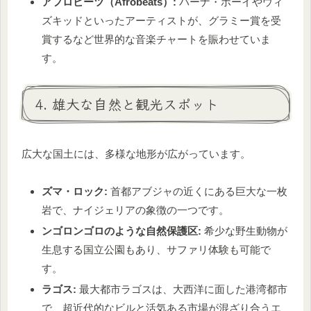
アフロビーツ（Afrobeats）:
バーナ・ボーイやウィ
ズキッドといったアーティストが、グラミー賞を受
賞するなど世界的な音楽チャートを賑わせていま
す。
4. 雄大な自然と観光スポット
広大な国土には、多様な地形が広がっています。
ズマ・ロック:
首都アブジャの近くにある巨大な一枚
岩で、ナイジェリアの象徴の一つです。
ンゴロンゴロのような自然保護区:
希少な野生動物が
生息する国立公園もあり、サファリ体験も可能で
す。
ラゴス:
最大都市ラゴスは、大西洋に面した港湾都市
で、超近代的なビルと活気ある市場が混ざり合うエ