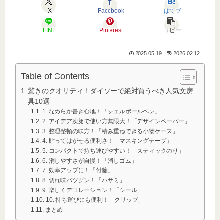
X
Facebook
はてブ
LINE
Pinterest
コピー
2025.05.19
2026.02.12
Table of Contents
驚きのクオリティ！ダイソーで絶対買うべき人気文房
具10選
1. なめらか書き心地！「ジェルボールペン」
2. アイデア次第で使い方無限大！「デザインペーパー」
3. 整理整頓の味方！「積み重ねできる小物ケース」
4. 貼ってはがせる便利さ！「マスキングテープ」
5. コンパクトで持ち運びやすい！「スティックのり」
6. 消しやすさが自慢！「消しゴム」
7. 効率アップに！「付箋」
8. 切れ味バツグン！「ハサミ」
9. 楽しくデコレーション！「シール」
10. 持ち運びにも便利！「クリップ」
まとめ