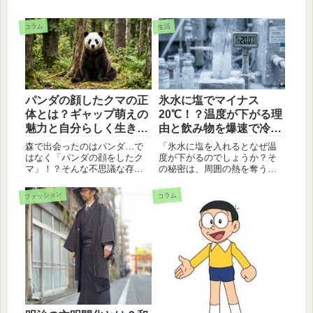
コラム
生活
パンダの顔したクマの正
氷水に塩でマイナス
体とは？ギャップ萌えの
20℃！？温度が下がる理
魅力と自分らしく生きる
由と飲み物を爆速で冷や
ヒント
す裏技
森で出会ったのはパンダ…で
「氷水に塩を入れるとなぜ温
はなく「パンダの顔をしたク
度が下がるのでしょうか？そ
マ」！？そんな不思議な存在
の秘密は、周囲の熱を奪う
が持つ、見た目の愛くるしさ
「融解熱」と、0℃でも凍らな
と中身のワイルドさという
くなる「凝固点降下」という
ファッション
コラム
「最強のギャップ萌え」を徹
科学の仕組みにあります。短
底解説。周囲の目を気にせず
時間で飲み物をキンキンに冷
自分らしく生きる大切さを、
やす具体的な手順や、日常で
この奇妙で魅力的なクマが教
役立つ活用法を分かりやすく
えてくれます。
ガイドします。」