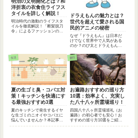
明治の文明開化とは？和
洋折衷の衣食住ライフス
タイルを詳しく解説！
ドラえもんの魅力とは？
明治時代の激動のライフスタ
世代を超えて愛される国
イルを徹底解説！「断髪脱刀
民的アニメの秘密
令」によるファッションの変
なぜ『ドラえもん』は日本だ
化から、牛鍋・あんぱんとい
けでなく世界中で人気がある
った独自の洋食文化の誕生、
のか？のび太とドラえもんの
擬洋風建築の住まいまで。現
友情、ひみつ道具の魅力、そ
代の日本文化の礎となった
して物語に込められた深いテ
「和洋折衷」な暮らしの裏側
生活
旅行
ーマ性をコラム形式で徹底解
を、詳しくご紹介します。
説します。
夏の生ゴミ臭・コバエ対
お遍路おすすめの巡り方
策！キッチンを快適にす
10選：効率よく、充実し
る最強おすすめ3選
た八十八ヶ所霊場巡り！
夏のキッチンで発生するイヤ
四国八十八ヶ所霊場巡礼（お
な生ゴミのニオイやコバエに
遍路）の初心者でも安心！お
悩んでいませんか？本記事で
すすめの巡り方10選をご紹介
は、ゴミ箱を開けた瞬間の絶
します。自分に合ったスタイ
望を消し去る強力な防臭袋
ルで、充実したお遍路体験を
や、コバエ駆除グッズなど、
しましょう。