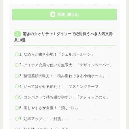
目次
驚きのクオリティ！ダイソーで絶対買うべき人気文房
具10選
1. なめらか書き心地！「ジェルボールペン」
2. アイデア次第で使い方無限大！「デザインペーパー」
3. 整理整頓の味方！「積み重ねできる小物ケース」
4. 貼ってはがせる便利さ！「マスキングテープ」
5. コンパクトで持ち運びやすい！「スティックのり」
6. 消しやすさが自慢！「消しゴム」
7. 効率アップに！「付箋」