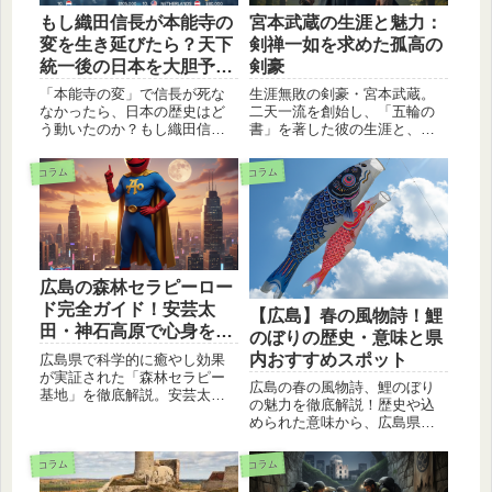
もし織田信長が本能寺の
宮本武蔵の生涯と魅力：
変を生き延びたら？天下
剣禅一如を求めた孤高の
統一後の日本を大胆予
剣豪
想！
「本能寺の変」で信長が死な
生涯無敗の剣豪・宮本武蔵。
なかったら、日本の歴史はど
二天一流を創始し、「五輪の
う動いたのか？もし織田信長
書」を著した彼の生涯と、武
が天下統一を成し遂げていた
道の極意、孤高の生き様が今
ら、政治・経済・外交はどう
も人々を魅了します。その強
コラム
コラム
変わっていたかを徹底考察。
さの秘密と精神性に迫りま
鎖国はなかった？安土が首都
す。
に？300年早まった近代化の可
能性を紐解きます。
広島の森林セラピーロー
ド完全ガイド！安芸太
【広島】春の風物詩！鯉
田・神石高原で心身をリ
のぼりの歴史・意味と県
フレッシュ
内おすすめスポット
広島県で科学的に癒やし効果
が実証された「森林セラピー
広島の春の風物詩、鯉のぼり
基地」を徹底解説。安芸太田
の魅力を徹底解説！歴史や込
町の三段峡や龍頭峡、神石高
められた意味から、広島県内
原町の帝釈峡など、初心者で
のおすすめ鑑賞スポットまで
も歩きやすい人気のセラピー
詳しくご紹介します。家族で
ロードをまとめました。週末
コラム
コラム
楽しめる情報満載です。
のリフレッシュやハイキング