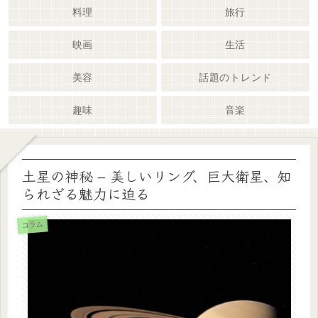
料理
旅行
映画
生活
美容
話題のトレンド
趣味
音楽
土星の神秘 – 美しいリング、巨大衛星、知
られざる魅力に迫る
コラム