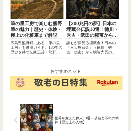
に最適な、自然豊かな癒やし
コースをご紹介します。
筆の里工房で楽しむ熊野
【200兆円の夢】日本の
筆の魅力｜歴史・体験・
埋蔵金伝説10選！徳川・
極上の化粧筆まで解説
秀吉・武田の秘宝から世
界の海賊・ナチスまで徹
広島県熊野町にある「筆の里
誰もが夢見る埋蔵金！日本の
底解説
工房」を徹底ガイド。180年の
「三大埋蔵金」（徳川、秀
歴史を持つ伝統工芸・熊野筆
吉、信玄）から明智光秀の秘
の職人技や、世界が注目する
宝、さらにはキャプテン・キ
メイクブラシの秘密、自分で
ッドやナチスの隠匿財宝ま
筆を作る体験プログラムまで
で、世界に眠るロマン溢れる
詳しく紹介。自分へのご褒美
10の伝説を徹底解説。あなた
おすすめネット
やギフト選び、広島観光のモ
もトレジャーハンターに！
デルコースにおすすめです。
世界を変えた偉人10選 – 功績と不朽の精
神【歴史上の人物】