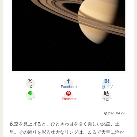
X
Facebook
はてブ
LINE
Pinterest
コピー
2025.04.29
夜空を見上げると、ひときわ目を引く美しい惑星、土
星。その周りを彩る壮大なリングは、まるで天空に浮か