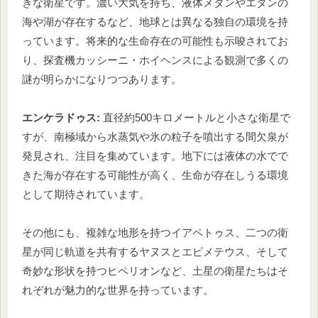
きな衛星です。濃い大気を持ち、液体メタンやエタンの
海や湖が存在するなど、地球とは異なる独自の環境を持
っています。将来的な生命存在の可能性も示唆されてお
り、探査機カッシーニ・ホイヘンスによる観測で多くの
謎が明らかになりつつあります。
エンケラドゥス:
直径約500キロメートルと小さな衛星で
すが、南極域から水蒸気や氷の粒子を噴出する間欠泉が
発見され、注目を集めています。地下には液体の水でで
きた海が存在する可能性が高く、生命が存在しうる環境
として期待されています。
その他にも、複雑な地形を持つイアペトゥス、二つの衛
星が同じ軌道を共有するヤヌスとエピメテウス、そして
奇妙な形状を持つヒペリオンなど、土星の衛星たちはそ
れぞれが魅力的な世界を持っています。