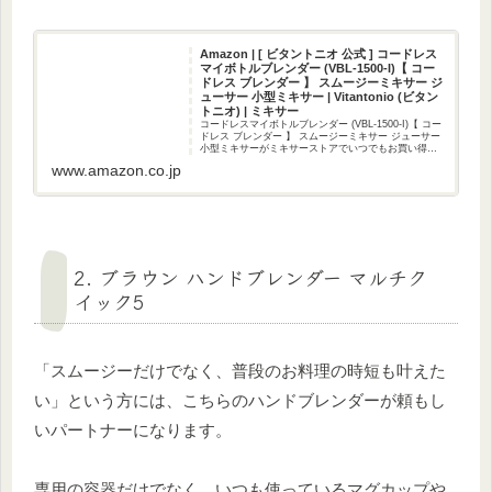
Amazon | [ ビタントニオ 公式 ] コードレス
マイボトルブレンダー (VBL-1500-I)【 コー
ドレス ブレンダー 】 スムージーミキサー ジ
ューサー 小型ミキサー | Vitantonio (ビタン
トニオ) | ミキサー
コードレスマイボトルブレンダー (VBL-1500-I)【 コー
ドレス ブレンダー 】 スムージーミキサー ジューサー
小型ミキサーがミキサーストアでいつでもお買い得。
当日お急ぎ便対象商品は、当日お届け可能です。アマ
www.amazon.co.jp
ゾン配送商品は、通常配送...
2. ブラウン ハンドブレンダー マルチク
イック5
「スムージーだけでなく、普段のお料理の時短も叶えた
い」という方には、こちらのハンドブレンダーが頼もし
いパートナーになります。
専用の容器だけでなく、いつも使っているマグカップや