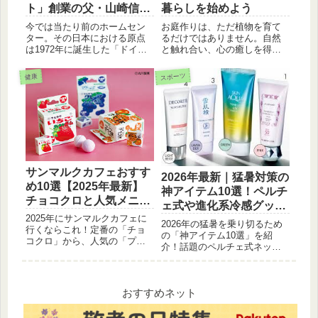
ト」創業の父・山崎信雄
暮らしを始めよう
の情熱とDIYの歴史
今では当たり前のホームセン
お庭作りは、ただ植物を育て
ター。その日本における原点
るだけではありません。自然
は1972年に誕生した「ドイ
と触れ合い、心の癒しを得
ト」でした。創業者・山崎信
る、自分だけの空間を創出す
雄がアメリカで目撃した衝撃
るなど、多くの魅力がありま
スポーツ
健康
の光景とは？「素人に売れる
す。この記事では、お庭作り
わけがない」という逆風を跳
で得られる10の幸せをご紹介
ね除け、日本のDIY文化を切り
します。ベランダガーデニン
拓いた先駆者の物語と、誕生
グや小さなスペースでのガー
の歴史を詳しく解説します。
デニングなど、あなたにぴっ
たりの庭作りのヒントも満載
です。
サンマルクカフェおすす
2026年最新｜猛暑対策の
め10選【2025年最新】
神アイテム10選！ペルチ
チョコクロと人気メニュ
ェ式や進化系冷感グッズ
ー
2025年にサンマルクカフェに
を徹底解説
2026年の猛暑を乗り切るため
行くならこれ！定番の「チョ
の「神アイテム10選」を紹
コクロ」から、人気の「プレ
介！話題のペルチェ式ネック
ミアムスムージー」、期間限
クーラーから、進化した遮熱
定のコラボメニューまで、絶
日傘、PCM素材のクールリン
対に食べたい・飲みたいおす
グまで、体感温度を劇的に下
すめ10選をカテゴリ別に徹底
げる最新グッズを厳選しまし
おすすめネット
紹介します。
た。品切れ前にチェックし
て、今年の夏を快適に過ごし