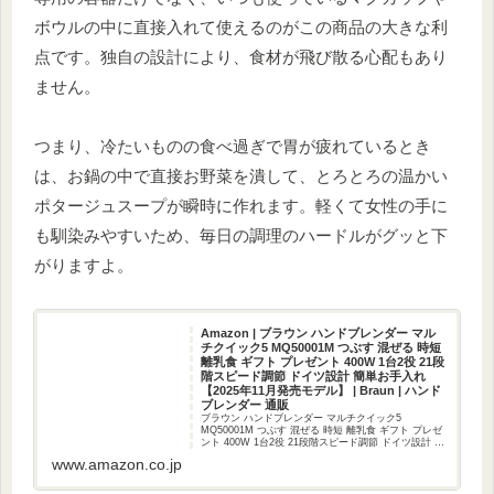
ボウルの中に直接入れて使えるのがこの商品の大きな利
点です。独自の設計により、食材が飛び散る心配もあり
ません。
つまり、冷たいものの食べ過ぎで胃が疲れているとき
は、お鍋の中で直接お野菜を潰して、とろとろの温かい
ポタージュスープが瞬時に作れます。軽くて女性の手に
も馴染みやすいため、毎日の調理のハードルがグッと下
がりますよ。
Amazon | ブラウン ハンドブレンダー マル
チクイック5 MQ50001M つぶす 混ぜる 時短
離乳食 ギフト プレゼント 400W 1台2役 21段
階スピード調節 ドイツ設計 簡単お手入れ
【2025年11月発売モデル】 | Braun | ハンド
ブレンダー 通販
ブラウン ハンドブレンダー マルチクイック5
MQ50001M つぶす 混ぜる 時短 離乳食 ギフト プレゼ
ント 400W 1台2役 21段階スピード調節 ドイツ設計 簡
単お手入れ 【2025年11月発売モデル】がハンドブレン
www.amazon.co.jp
ダーストアでい...