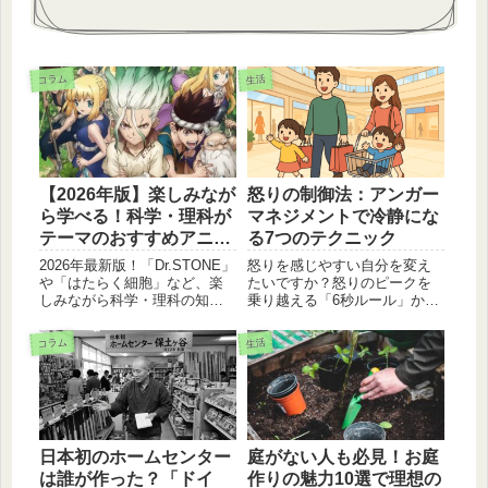
コラム
生活
【2026年版】楽しみなが
怒りの制御法：アンガー
ら学べる！科学・理科が
マネジメントで冷静にな
テーマのおすすめアニメ
る7つのテクニック
5選
2026年最新版！「Dr.STONE」
怒りを感じやすい自分を変え
や「はたらく細胞」など、楽
たいですか？怒りのピークを
しみながら科学・理科の知識
乗り越える「6秒ルール」か
が身につくおすすめアニメ5選
ら、日々の習慣で感情をコン
を紹介。化学、生物、宇宙、
トロールする方法まで、誰で
コラム
生活
農業まで、各作品の学べるポ
もできるアンガーマネジメン
イントや凄さを具体的に解説
トのテクニックを解説しま
します。勉強のモチベーショ
す。
ンを上げたい方、必見です！
日本初のホームセンター
庭がない人も必見！お庭
は誰が作った？「ドイ
作りの魅力10選で理想の